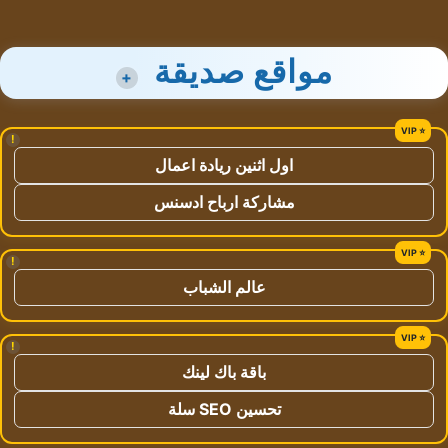
مواقع صديقة
+
!
اول اثنين ريادة اعمال
مشاركة ارباح ادسنس
!
عالم الشباب
!
باقة باك لينك
تحسين SEO سلة