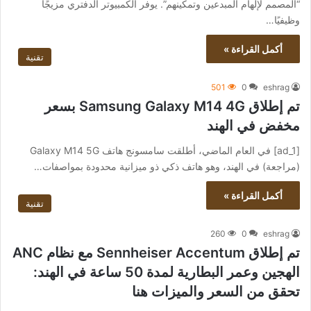
“المصمم لإلهام المبدعين وتمكينهم”. يوفر الكمبيوتر الدفتري مزيجًا
وظيفيًا…
أكمل القراءة »
تقنية
501
0
eshrag
تم إطلاق Samsung Galaxy M14 4G بسعر
مخفض في الهند
[ad_1] في العام الماضي، أطلقت سامسونج هاتف Galaxy M14 5G
(مراجعة) في الهند، وهو هاتف ذكي ذو ميزانية محدودة بمواصفات…
أكمل القراءة »
تقنية
260
0
eshrag
تم إطلاق Sennheiser Accentum مع نظام ANC
الهجين وعمر البطارية لمدة 50 ساعة في الهند:
تحقق من السعر والميزات هنا