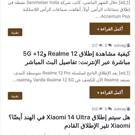
[ad_1] خلال الشهر الماضي، كانت شركة Sennheiser India نشطة في
إطلاق سماعات الرأس. أولاً، أطلقت سماعات الرأس اللاسلكية
Accentum Plus،…
أكمل القراءة »
تقنية
217
0
eshrag
كيفية مشاهدة إطلاق Realme 12 و12+ 5G
مباشرة عبر الإنترنت: تفاصيل البث المباشر
[ad_1] بعد الإطلاق الناجح لسلسلة Realme 12 Pro متوسطة المدى،
تستعد Realme الآن للكشف عن Vanilla Realme 12 5G وrealme…
أكمل القراءة »
تقنية
210
0
eshrag
هل سيتم إطلاق Xiaomi 14 Ultra في الهند أيضًا؟
Xiaomi تثير الإطلاق القادم