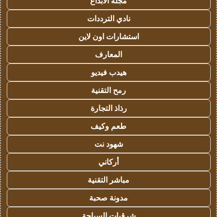
مجلة الابداع
نادي الترددات
استشارات اون لاين
المعارف
هيدب فيديو
رمح التقنية
رذاذ التجارة
طعم وكيف
شهود نت
أركاني
مباشر التقنية
مدونة صحبة
شرقيات السياحة