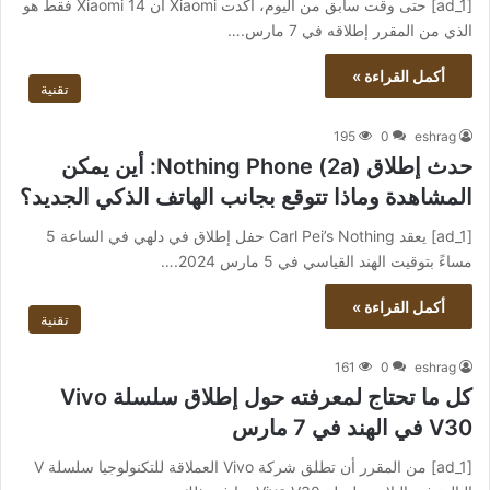
[ad_1] حتى وقت سابق من اليوم، أكدت Xiaomi أن Xiaomi 14 فقط هو
الذي من المقرر إطلاقه في 7 مارس.…
أكمل القراءة »
تقنية
195
0
eshrag
حدث إطلاق Nothing Phone (2a): أين يمكن
المشاهدة وماذا تتوقع بجانب الهاتف الذكي الجديد؟
[ad_1] يعقد Carl Pei’s Nothing حفل إطلاق في دلهي في الساعة 5
مساءً بتوقيت الهند القياسي في 5 مارس 2024.…
أكمل القراءة »
تقنية
161
0
eshrag
كل ما تحتاج لمعرفته حول إطلاق سلسلة Vivo
V30 في الهند في 7 مارس
[ad_1] من المقرر أن تطلق شركة Vivo العملاقة للتكنولوجيا سلسلة V