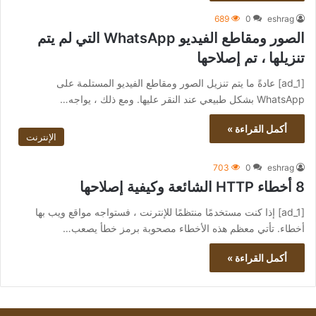
689
0
eshrag
الصور ومقاطع الفيديو WhatsApp التي لم يتم
تنزيلها ، تم إصلاحها
[ad_1] عادةً ما يتم تنزيل الصور ومقاطع الفيديو المستلمة على
WhatsApp بشكل طبيعي عند النقر عليها. ومع ذلك ، يواجه…
أكمل القراءة »
الإنترنت
703
0
eshrag
8 أخطاء HTTP الشائعة وكيفية إصلاحها
[ad_1] إذا كنت مستخدمًا منتظمًا للإنترنت ، فستواجه مواقع ويب بها
أخطاء. تأتي معظم هذه الأخطاء مصحوبة برمز خطأ يصعب…
أكمل القراءة »