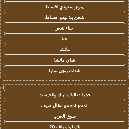
ايتونز سعودي اقساط
شحن يلا لودو اقساط
حناء شعر
حنا
ماتشا
شاي ماتشا
شدات ببجي تمارا
!
خدمات الباك لينك والجيست
guest post مقال ضيف
سوق العرب
باك لينك باقة 20