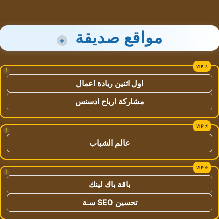
مواقع صديقة
+
!
اول اثنين ريادة اعمال
مشاركة ارباح ادسنس
!
عالم الشباب
!
باقة باك لينك
تحسين SEO سلة