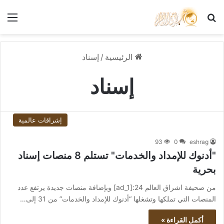
بحث عن
الق
الرئيسية
/
إسناد
إسناد
إشراقات عالمية
93
0
eshrag
"أدنوك للإمداد والخدمات" تستلم 8 منصات إسناد
بحرية
من صحيفة اشراق العالم 24:[ad_1] وبإضافة منصات جديدة يرتفع عدد
المنصات التي تملكها وتشغلها “أدنوك للإمداد والخدمات” من 31 إلى…
أكمل القراءة »