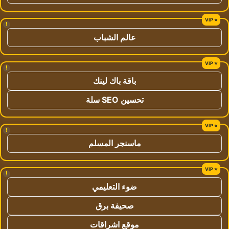
!
عالم الشباب
!
باقة باك لينك
تحسين SEO سلة
!
ماسنجر المسلم
!
ضوء التعليمي
صحيفة برق
موقع اشراقات