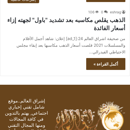
106
0
eshrag
الذهب يقلص مكاسبه بعد تشديد "باول" لجهته إزاء
أسعار الفائدة
من صحيفة اشراق العالم 24:[ad_1] إعلان: شاهد أجمل الأفلام
والمسلسلات 2021 قلصت أسعار الذهب مكاسبها بعد إبقاء مجلس
الاحتياطي الفيدرالي…
أكمل القراءة »
إشراق العالم..موقع
شامل تقني إخباري
اجتماعي, يهتم بالتدوين
في كافة المجالات
ومنها المجال التقني