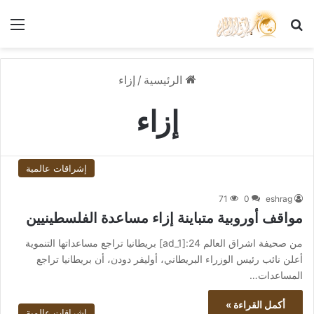
بحث عن
الق
الرئيسية
/
إزاء
إزاء
إشراقات عالمية
71
0
eshrag
مواقف أوروبية متباينة إزاء مساعدة الفلسطينيين
من صحيفة اشراق العالم 24:[ad_1] بريطانيا تراجع مساعداتها التنموية
أعلن نائب رئيس الوزراء البريطاني، أوليفر دودن، أن بريطانيا تراجع
المساعدات…
أكمل القراءة »
إشراقات عالمية