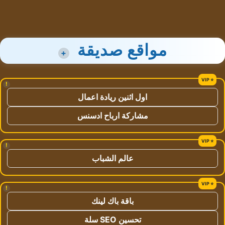
مواقع صديقة
+
!
اول اثنين ريادة اعمال
مشاركة ارباح ادسنس
!
عالم الشباب
!
باقة باك لينك
تحسين SEO سلة