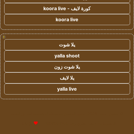
كورة لايف - koora live
koora live
!
يلا شوت
yalla shoot
يلا شوت زون
يلا لايف
yalla live
© حقوق النشر 2026، جميع الحقوق محفوظة لمؤسسة اشراق لتقنية
المعلومات- سجل تجاري رقم 1009094205 |
للإعلانات