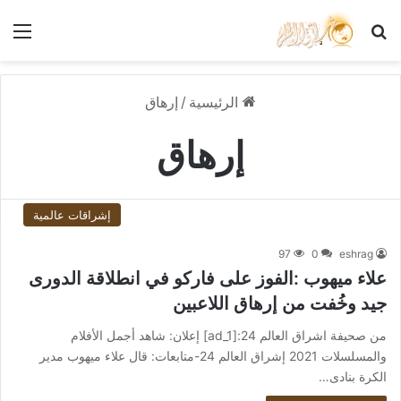
بحث عن
الق
الرئيسية
/
إرهاق
إرهاق
إشراقات عالمية
97
0
eshrag
علاء ميهوب :الفوز على فاركو في انطلاقة الدورى
جيد وخُفت من إرهاق اللاعبين
من صحيفة اشراق العالم 24:[ad_1] إعلان: شاهد أجمل الأفلام
والمسلسلات 2021 إشراق العالم 24-متابعات: قال علاء ميهوب مدير
الكرة بنادى…