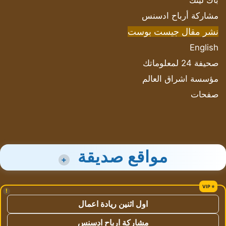
باك لينك
مشاركة أرباح ادسنس
نشر مقال جيست بوست
English
صحيفة 24 لمعلوماتك
مؤسسة اشراق العالم
صفحات
مواقع صديقة
+
!
اول اثنين ريادة اعمال
مشاركة ارباح ادسنس