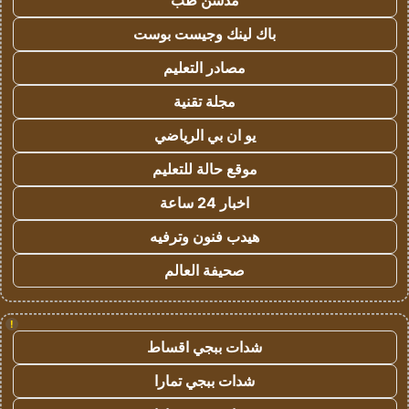
مدسن طب
باك لينك وجيست بوست
مصادر التعليم
مجلة تقنية
يو ان بي الرياضي
موقع حالة للتعليم
اخبار 24 ساعة
هيدب فنون وترفيه
صحيفة العالم
!
شدات ببجي اقساط
شدات ببجي تمارا