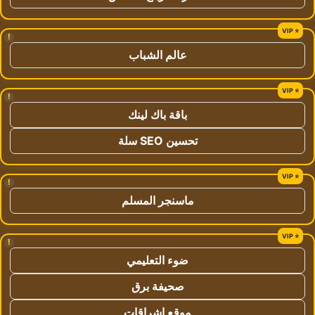
!
عالم الشباب
!
باقة باك لينك
تحسين SEO سلة
!
ماسنجر المسلم
!
ضوء التعليمي
صحيفة برق
موقع اشراقات