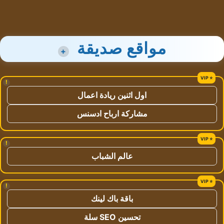
مواقع صديقة
+
!
اول اثنين ريادة اعمال
مشاركة ارباح ادسنس
!
عالم الشباب
!
باقة باك لينك
تحسين SEO سلة