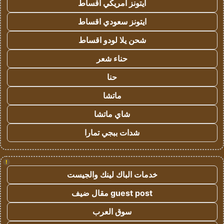
ايتونز امريكي اقساط
ايتونز سعودي اقساط
شحن يلا لودو اقساط
حناء شعر
حنا
ماتشا
شاي ماتشا
شدات ببجي تمارا
!
خدمات الباك لينك والجيست
guest post مقال ضيف
سوق العرب