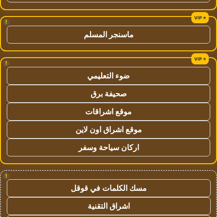
!
ماسنجر المسلم
!
ضوء التعليمي
صحيفة برق
موقع اشراقات
موقع اشراق اون لاين
اركان سياحة وسفر
!
مسك الكلمات في قوقل
اشراق التقنية