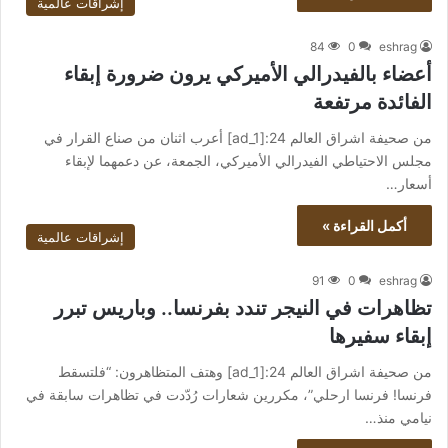
إشراقات عالمية
84
0
eshrag
أعضاء بالفيدرالي الأميركي يرون ضرورة إبقاء
الفائدة مرتفعة
من صحيفة اشراق العالم 24:[ad_1] أعرب اثنان من صناع القرار في
مجلس الاحتياطي الفيدرالي الأميركي، الجمعة، عن دعمهما لإبقاء
أسعار…
أكمل القراءة »
إشراقات عالمية
91
0
eshrag
تظاهرات في النيجر تندد بفرنسا.. وباريس تبرر
إبقاء سفيرها
من صحيفة اشراق العالم 24:[ad_1] وهتف المتظاهرون: “فلتسقط
فرنسا! فرنسا ارحلي”، مكررين شعارات رُدّدت في تظاهرات سابقة في
نيامي منذ…