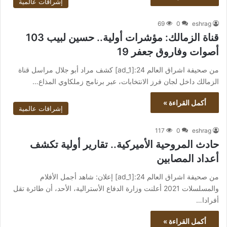
إشراقات عالمية
69
0
eshrag
قناة الزمالك: مؤشرات أولية.. حسين لبيب 103
أصوات وفاروق جعفر 19
من صحيفة اشراق العالم 24:[ad_1] كشف مراد أبو جلال مراسل قناة
الزمالك داخل لجان فرز الانتخابات، عبر برنامج زملكاوي المذاع…
أكمل القراءة »
إشراقات عالمية
117
0
eshrag
حادث المروحية الأميركية.. تقارير أولية تكشف
أعداد المصابين
من صحيفة اشراق العالم 24:[ad_1] إعلان: شاهد أجمل الأفلام
والمسلسلات 2021 أعلنت وزارة الدفاع الأسترالية، الأحد، أن طائرة تقل
أفرادا…
أكمل القراءة »