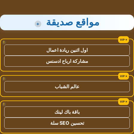
مواقع صديقة
+
!
اول اثنين ريادة اعمال
مشاركة ارباح ادسنس
!
عالم الشباب
!
باقة باك لينك
تحسين SEO سلة