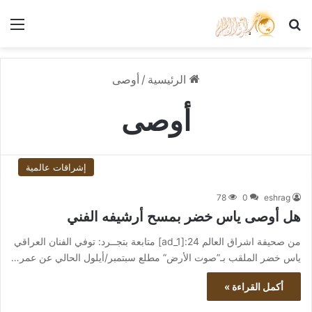
بحث عن
الق
الرئيسية
/
أوصى
أوصى
إشراقات عالمية
78
0
eshrag
هل أوصى ياس خضر بمسح أرشيفه الفني
من صحيفة اشراق العالم 24:[ad_1] متابعة بتجــرد: توفي الفنان العراقي
ياس خضر الملقب بـ”صوت الأرض” مطلع سبتمبر/أيلول الحالي عن عمر…
أكمل القراءة »