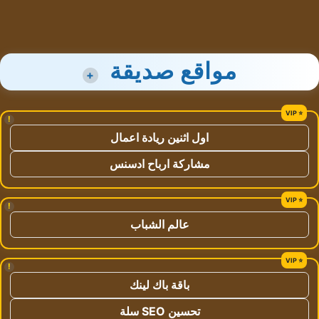
مواقع صديقة
+
!
اول اثنين ريادة اعمال
مشاركة ارباح ادسنس
!
عالم الشباب
!
باقة باك لينك
تحسين SEO سلة