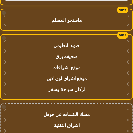
!
ماسنجر المسلم
!
ضوء التعليمي
صحيفة برق
موقع اشراقات
موقع اشراق اون لاين
اركان سياحة وسفر
!
مسك الكلمات في قوقل
اشراق التقنية