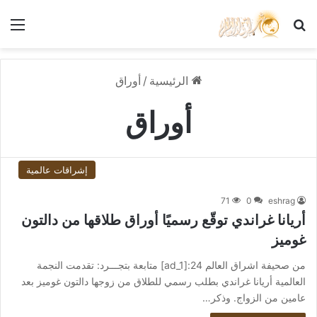
بحث عن
الق
الرئيسية
/
أوراق
أوراق
إشراقات عالمية
71
0
eshrag
أريانا غراندي توقّع رسميًا أوراق طلاقها من دالتون
غوميز
من صحيفة اشراق العالم 24:[ad_1] متابعة بتجـــرد: تقدمت النجمة
العالمية أريانا غراندي بطلب رسمي للطلاق من زوجها دالتون غوميز بعد
عامين من الزواج. وذكر…