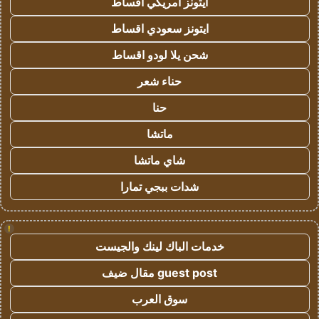
ايتونز امريكي اقساط
ايتونز سعودي اقساط
شحن يلا لودو اقساط
حناء شعر
حنا
ماتشا
شاي ماتشا
شدات ببجي تمارا
!
خدمات الباك لينك والجيست
guest post مقال ضيف
سوق العرب