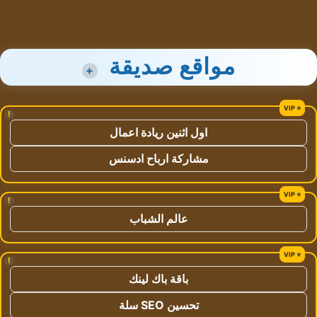
مواقع صديقة
+
!
اول اثنين ريادة اعمال
مشاركة ارباح ادسنس
!
عالم الشباب
!
باقة باك لينك
تحسين SEO سلة