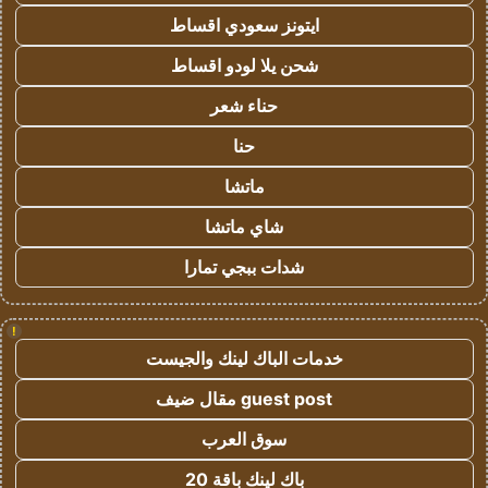
ايتونز سعودي اقساط
شحن يلا لودو اقساط
حناء شعر
حنا
ماتشا
شاي ماتشا
شدات ببجي تمارا
!
خدمات الباك لينك والجيست
guest post مقال ضيف
سوق العرب
باك لينك باقة 20