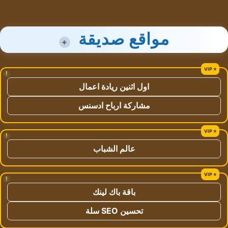
مواقع صديقة
+
!
اول اثنين ريادة اعمال
مشاركة ارباح ادسنس
!
عالم الشباب
!
باقة باك لينك
تحسين SEO سلة