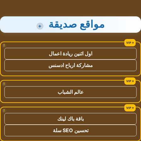
مواقع صديقة
+
!
اول اثنين ريادة اعمال
مشاركة ارباح ادسنس
!
عالم الشباب
!
باقة باك لينك
تحسين SEO سلة