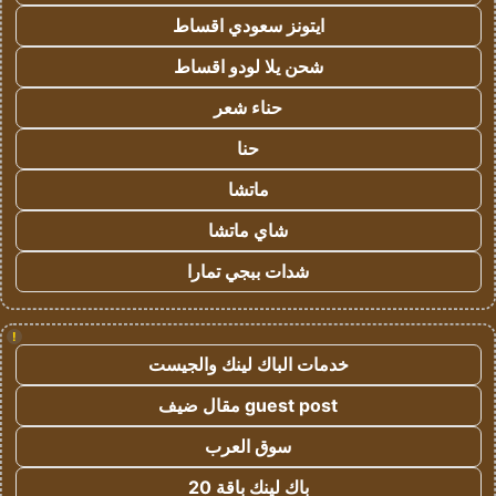
ايتونز سعودي اقساط
شحن يلا لودو اقساط
حناء شعر
حنا
ماتشا
شاي ماتشا
شدات ببجي تمارا
!
خدمات الباك لينك والجيست
guest post مقال ضيف
سوق العرب
باك لينك باقة 20