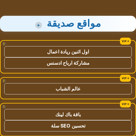
مواقع صديقة
+
!
اول اثنين ريادة اعمال
مشاركة ارباح ادسنس
!
عالم الشباب
!
باقة باك لينك
تحسين SEO سلة