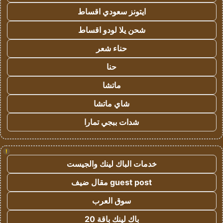
ايتونز سعودي اقساط
شحن يلا لودو اقساط
حناء شعر
حنا
ماتشا
شاي ماتشا
شدات ببجي تمارا
!
خدمات الباك لينك والجيست
guest post مقال ضيف
سوق العرب
باك لينك باقة 20