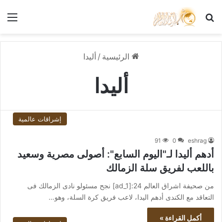
بحث عن
الق
الرئيسية
/
أليدا
أليدا
إشراقات عالمية
91
0
eshrag
أدهم أليدا لـ"اليوم السابع": أصولى مصرية وسعيد
باللعب لفريق سلة الزمالك
من صحيفة اشراق العالم 24:[ad_1] نجح مسئولو نادى الزمالك فى
التعاقد مع الكندى أدهم اليدا، لاعب فريق كرة السلة، وهو…
أكمل القراءة »