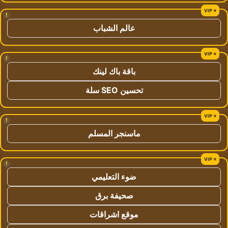
!
عالم الشباب
!
باقة باك لينك
تحسين SEO سلة
!
ماسنجر المسلم
!
ضوء التعليمي
صحيفة برق
موقع اشراقات