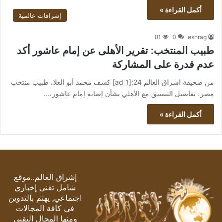
أكمل القراءة »
إشراقات عالمية
81
0
eshrag
طبيب المنتخب: تقرير الأهلى عن إمام عاشور أكد
عدم قدرة على المشاركة
من صحيفة اشراق العالم 24:[ad_1] كشف محمد أبو العلا، طبيب منتخب
مصر، تفاصيل التنسيق مع الأهلي بشأن إصابة إمام عاشور،…
أكمل القراءة »
إشراق العالم..موقع
شامل تقني إخباري
اجتماعي, يهتم بالتدوين
في كافة المجالات
ومنها المجال التقني