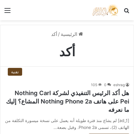
بحث عن
الق
الرئيسية
/
أكد
أكد
تقنية
105
0
eshrag
هل أكد الرئيس التنفيذي لشركة Nothing Carl
Pei على هاتف Nothing Phone 2a المشاع؟ إليك
ما نعرفه
[ad_1] لم يشاع منذ فترة طويلة أنه يعمل على نسخة ميسورة التكلفة من
الهاتف (2)، تسمى Phone 2a. وقبل بضعة…