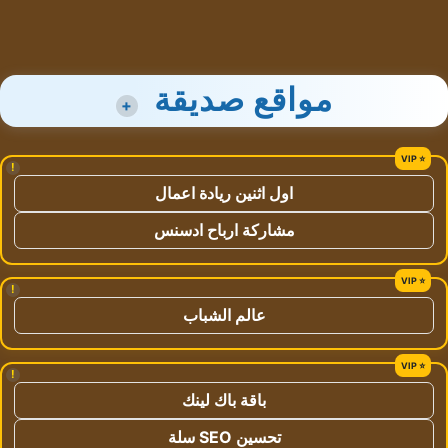
مواقع صديقة
+
!
اول اثنين ريادة اعمال
مشاركة ارباح ادسنس
!
عالم الشباب
!
باقة باك لينك
تحسين SEO سلة