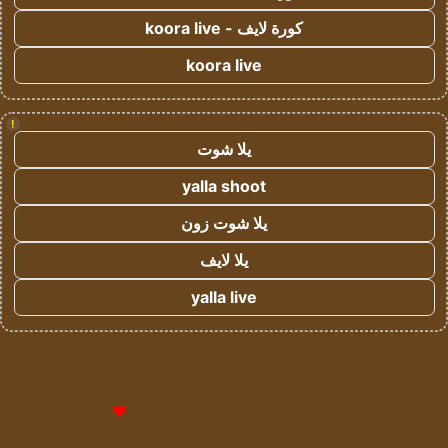
كورة لايف - koora live
koora live
!
يلا شوت
yalla shoot
يلا شوت زون
يلا لايف
yalla live
© حقوق النشر 2026، جميع الحقوق محفوظة لمؤسسة اشراق لتقنية
المعلومات- سجل تجاري رقم 1009094205 |
للإعلانات