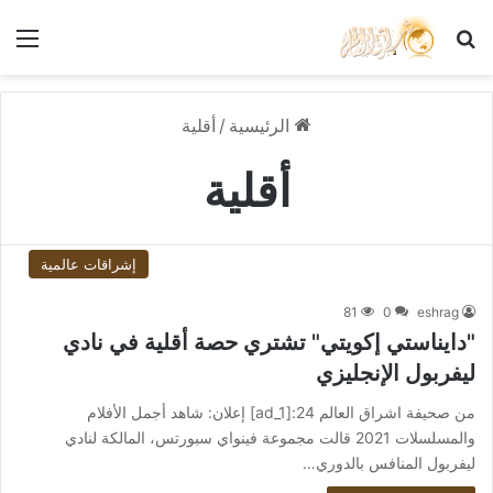
بحث عن
الق
الرئيسية
/
أقلية
أقلية
إشراقات عالمية
81
0
eshrag
"دايناستي إكويتي" تشتري حصة أقلية في نادي
ليفربول الإنجليزي
من صحيفة اشراق العالم 24:[ad_1] إعلان: شاهد أجمل الأفلام
والمسلسلات 2021 قالت مجموعة فينواي سبورتس، المالكة لنادي
ليفربول المنافس بالدوري…