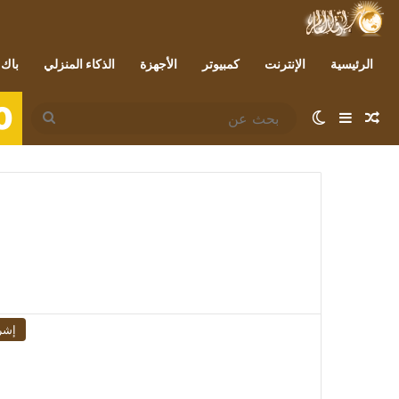
الرئيسية
الإنترنت
كمبيوتر
الأجهزة
الذكاء المنزلي
باك 
0
مقال عشوائي
إضافة عمود جانبي
الوضع المظلم
بحث
عن
إشر