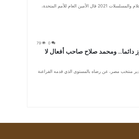
من صحيفة اشراق العالم 24:[ad_1] إعلان: شاهد أجمل الأفلام والمسلسلات 2021 قال الأمين العام للأمم المتحدة،
79
0
دائما.. ومحمد صلاح صاحب أفعال لا
a] أعرب محمد غرابة، مدير منتخب مصر، عن رضاه بالمستوى الذي قدمه الفراعنة