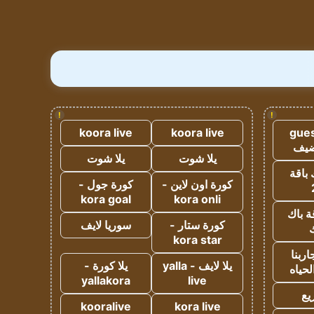
!
!
koora live
koora live
gues
ضيف
يلا شوت
يلا شوت
 باقة
كورة اون لاين -
كورة جول -
kora goal
kora onli
ة باك
كورة ستار -
سوريا لايف
ك
kora star
ربنا
يلا لايف - yalla
يلا كورة -
لحياه
yallakora
live
يع
kooralive
kora live