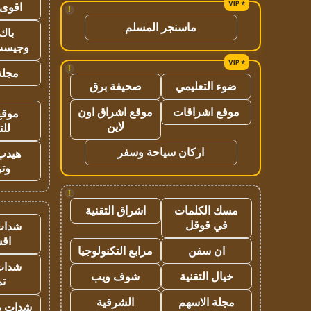
اقوى 
!
ماسنجر المسلم
باك 
وجيست
!
مجلة 
ضوء التعليمي
صحيفة برق
موقع اشراقات
موقع اشراق اون
موقع
لاين
للت
اركان سياحة وسفر
هيدب
وتر
!
مسك الكلمات
اشراق التقنية
في قوقل
شدات
اق
ان سفن
مرابع التكنولوجيا
شدات
خيال التقنية
شوف ويب
تم
مجلة الاسهم
الشرقية
شدات بب