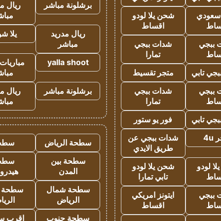
برشلونة مباشر
ريال م
 سعودي
شحن يلا لودو
مباش
ساط
اقساط
ريال مدريد
يلا ش
 ببجي
شدات ببجي
مباشر
ساط
تمارا
yalla shoot
مباريات 
جي تابي
متجر تقسيط
مباش
 ببجي
شدات ببجي
برشلونة مباشر
ريال م
ساط
تمارا
مباش
جي تابي
فور يو ستور
4u
شدات ببجي عن
سطحة الرياض
سطح
طريق الايدي
سطحة بين
سطح
ا لودو
شحن يلا لودو
المدن
هيدرو
ساط
تابي تمارا
سطحة شمال
سطحة 
 ببجي
ايتونز امريكي
الرياض
الري
ساط
اقساط
سطحة جنوب
اقرب س