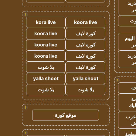
دريد
ر
!
وت
kora live
koora live
كورة لايف
koora live
اليوم
ر
كورة لايف
koora live
دريد
كورة لايف
koora live
ر
كورة لايف
يلا شوت
yalla shoot
yalla shoot
!
ه
يلا شوت
يلا شوت
ة
ليك
!
موقع كورة
غرب
اض
!
طحة