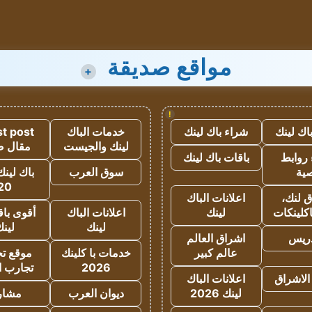
مواقع صديقة
+
!
اك لينك
شراء باك لينك
خدمات الباك
t post
لينك والجيست
مقال 
روابط
باقات باك لينك
ية
سوق العرب
باك لينك
20
 لنك،
اعلانات الباك
كلينكات
لينك
اعلانات الباك
أقوى باق
لينك
لين
دريس
اشراق العالم
عالم كبير
خدمات با كلينك
موقع تجا
2026
تجارب ا
الاشراق
اعلانات الباك
لينك 2026
ديوان العرب
مشار