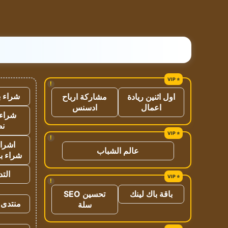
!
شراء ب
اول اثنين ريادة
مشاركة ارباح
اعمال
ادسنس
شراء 
نص
!
اشراق
عالم الشباب
شراء با
الت
!
باقة باك لينك
تحسين SEO
منتدى 
سلة