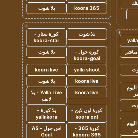
ينك
koora 365
يلا شوت
!
!
يلا شوت
كورة ستار -
koora-star
yall
مباشر
كورة جول -
يلا شوت
koora-goal
وت
yalla shoot
koora live
koora live
يلا شوت
اليوم
koora live
Yalla Live - يلا
ر
لايف
وت
كورة اون لاين -
يلا كورة -
yallakora
koora onl
اليوم
كورة 365 -
اس جول - AS
ر
Goal
kooora 365