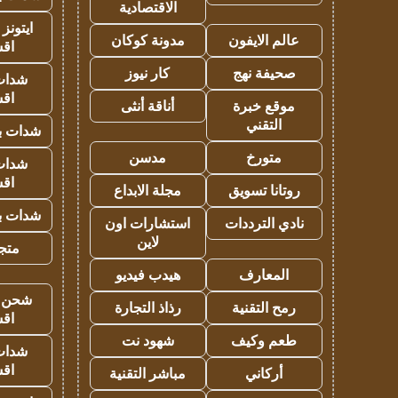
الاقتصادية
ايتونز
عالم الايفون
مدونة كوكان
اق
صحيفة نهج
كار نيوز
شدات
اق
موقع خبرة
أناقة أنثى
التقني
شدات بب
متورخ
مدسن
شدات
اق
روتانا تسويق
مجلة الابداع
شدات بب
نادي الترددات
استشارات اون
لاين
متجر 
المعارف
هيدب فيديو
شحن يل
رمح التقنية
رذاذ التجارة
اق
طعم وكيف
شهود نت
شدات
اق
أركاني
مباشر التقنية