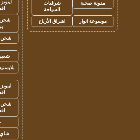
ايتونز
مدونة صحبة
شرقيات
اق
السياحة
شحن 
موسوعة انوار
اشراق الأرباح
بب
شحن يل
شعبية
بلايستي
ايتونز
اق
شحن يل
اق
ح
شاي 