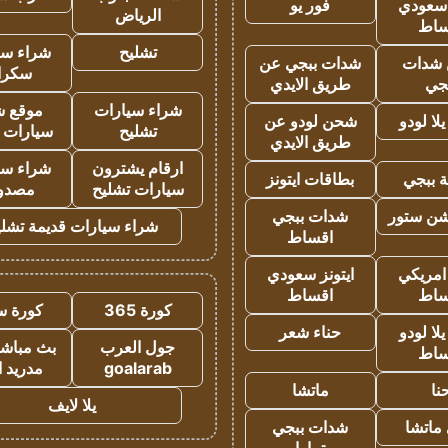
 سعودي
فور يو
الرياض
ساط
تشليح
شراء سي
شدات
شدات ببجي عن
سكرا
جي
طريق الايدي
شراء سيارات
موقع ش
ا لودو
شحن لودو عن
تشليح
سيارات 
طريق الايدي
ارقام يشترون
شراء سي
 ببجي
بطاقات ايتونز
سيارات تشليح
مصدو
شن ستور
شدات ببجي
شراء سيارات قديمة تشلي
اقساط
 امريكي
ايتونز سعودي
ساط
اقساط
كورة 365
كورة س
ا لودو
حناء شعر
جول العرب
بث مباشر
ساط
goalarab
مدريد ا
نا
ماتشا
يلا لايف
ماتشا
شدات ببجي