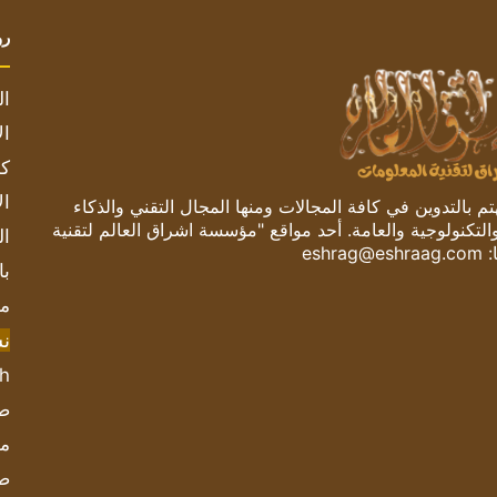
رو
ال
ال
كم
ال
 بالتدوين في كافة المجالات ومنها المجال التقني والذكاء
والتكنولوجية والعامة. أحد مواقع "مؤسسة اشراق العالم لتقنية
ال
:
eshrag@eshraag.com
با
مش
ن
sh
صحيف
مؤ
ص