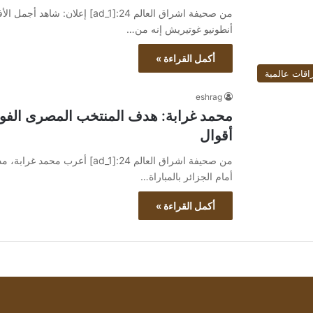
أنطونيو غوتيريش إنه من…
أكمل القراءة »
اقات عالمية
eshrag
محمد غرابة: هدف المنتخب المصرى الفوز 
أقوال
من صحيفة اشراق العالم 24:[d_1
أمام الجزائر بالمباراة…
أكمل القراءة »