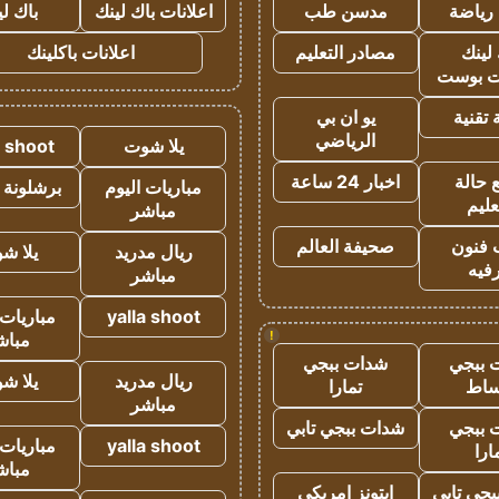
رياضة
مدسن طب
اعلانات باك لينك
باك ل
لينك
مصادر التعليم
اعلانات باكلينك
 بوست
تقنية
يو ان بي
الرياضي
يلا شوت
a shoot
 حالة
اخبار 24 ساعة
مباريات اليوم
برشلونة 
عليم
مباشر
 فنون
صحيفة العالم
ريال مدريد
يلا ش
فيه
مباشر
yalla shoot
مباريات 
!
مباش
 ببجي
شدات ببجي
ريال مدريد
يلا ش
ساط
تمارا
مباشر
 ببجي
شدات ببجي تابي
yalla shoot
مباريات 
ارا
مباش
جي تابي
ايتونز امريكي