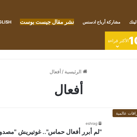
نشر مقال جيست بوست
لينك
مشاركة أرباح ادسنس
GLISH
1
الأكثر قراءة
الرئيسية
/
أفعال
أفعال
اقات عالمية
eshrag
"لم أبرر أفعال حماس".. غوتيريش "مصدو