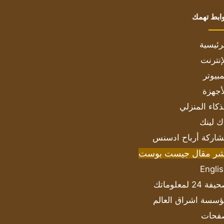
ابط تهمك
رئيسية
إنترنت
بيوتر
أجهزة
ذكاء المنزلي
ك لينك
اركة أرباح ادسنس
شر مقال جيست بوست
Engli
ة 24 لمعلوماتك
سسة اشراق العالم
فحات