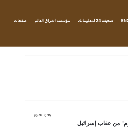
EN
صحيفة 24 لمعلوماتك
مؤسسة اشراق العالم
صفحات
95
0
م" من عقاب إسرائيل