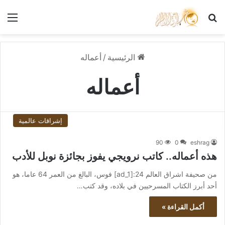
بحث عن
الق
الرئيسية
/
أعماله
أعماله
إشراقات عالمية
90
0
eshrag
هذه أعماله.. كاتب نرويجي يفوز بجائزة نوبل للأدب
من صحيفة اشراق العالم 24:[ad_1] فوس، البالغ من العمر 64 عاما، هو
أحد أبرز الكتاب المسرحيين في بلاده، وقد كتب…
أكمل القراءة »