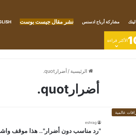
نشر مقال جيست بوست
لينك
مشاركة أرباح ادسنس
GLISH
1
الأكثر قراءة
الرئيسية
/
أضرارquot.
أضرارquot.
اقات عالمية
eshrag
"رد مناسب دون أضرار".. هذا موقف واشن