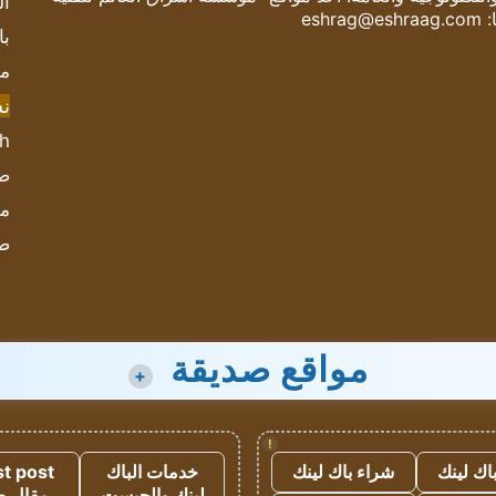
ال
:
eshrag@eshraag.com
با
مش
ن
sh
صحيف
مؤ
ص
مواقع صديقة
+
!
اك لينك
شراء باك لينك
خدمات الباك
t post
لينك والجيست
مقال 