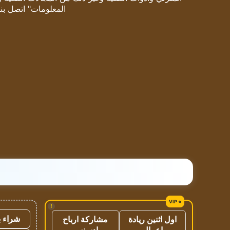
المعلومات" اتصل بنا
!
شراء ب
اول اثنين ريادة
مشاركة ارباح
اعمال
ادسنس