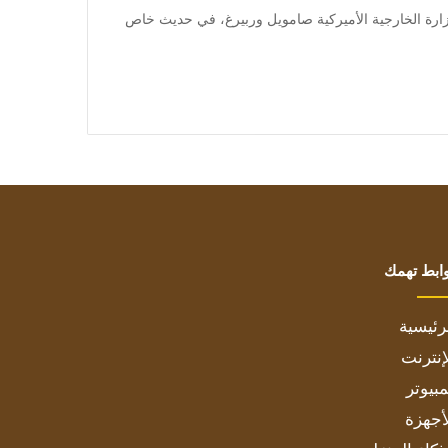
] علّق المتحدث باسم وزارة الخارجية الأميركية صامويل وربيرغ، في حديث خاص
ابط تهمك
رئيسية
إنترنت
بيوتر
أجهزة