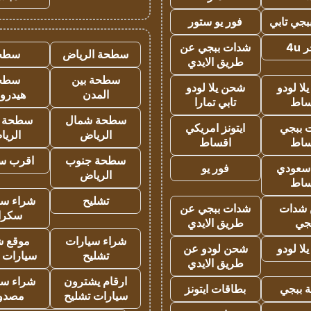
جي تابي
فور يو ستور
4u
شدات ببجي عن
سطحة الرياض
سطح
طريق الايدي
سطحة بين
سطح
ا لودو
شحن يلا لودو
المدن
هيدرو
ساط
تابي تمارا
سطحة شمال
سطحة 
 ببجي
ايتونز امريكي
الرياض
الري
ساط
اقساط
سطحة جنوب
اقرب س
 سعودي
فور يو
الرياض
ساط
تشليح
شراء سي
شدات
شدات ببجي عن
سكرا
جي
طريق الايدي
شراء سيارات
موقع ش
ا لودو
شحن لودو عن
تشليح
سيارات 
طريق الايدي
ارقام يشترون
شراء سي
 ببجي
بطاقات ايتونز
سيارات تشليح
مصدو