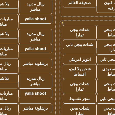
 فنون
صحيفة العالم
ريال مدريد
يلا ش
فيه
مباشر
yalla shoot
مباريات 
!
مباش
 ببجي
شدات ببجي
ريال مدريد
يلا ش
ساط
تمارا
مباشر
 ببجي
شدات ببجي تابي
yalla shoot
مباريات 
ارا
مباش
جي تابي
ايتونز امريكي
برشلونة مباشر
ريال م
 سعودي
شحن يلا لودو
مباش
ساط
اقساط
ريال مدريد
يلا ش
 ببجي
شدات ببجي
مباشر
ساط
تمارا
yalla shoot
مباريات 
جي تابي
متجر تقسيط
مباش
 ببجي
شدات ببجي
برشلونة مباشر
ريال م
ساط
تمارا
مباش