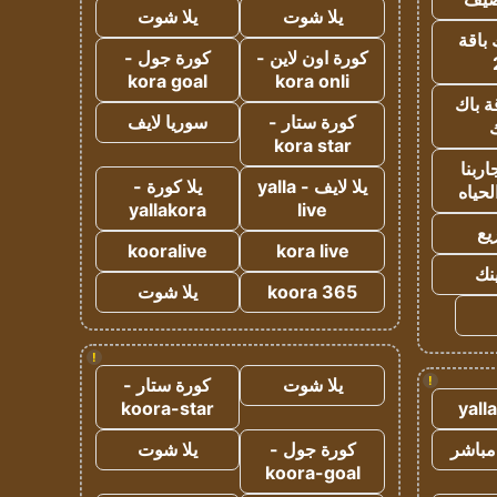
يلا شوت
يلا شوت
 باقة
كورة اون لاين -
كورة جول -
kora goal
kora onli
ة باك
كورة ستار -
سوريا لايف
ك
kora star
ربنا
يلا لايف - yalla
يلا كورة -
لحياه
yallakora
live
يع
kooralive
kora live
ينك
koora 365
يلا شوت
!
!
يلا شوت
كورة ستار -
koora-star
yall
مباشر
كورة جول -
يلا شوت
koora-goal