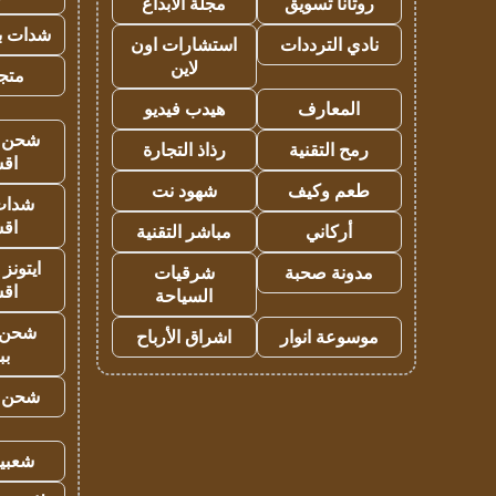
روتانا تسويق
مجلة الابداع
شدات بب
نادي الترددات
استشارات اون
لاين
متجر 
المعارف
هيدب فيديو
شحن يل
رمح التقنية
رذاذ التجارة
اق
طعم وكيف
شهود نت
شدات
اق
أركاني
مباشر التقنية
ايتونز
مدونة صحبة
شرقيات
اق
السياحة
شحن 
موسوعة انوار
اشراق الأرباح
بب
شحن يل
شعبية