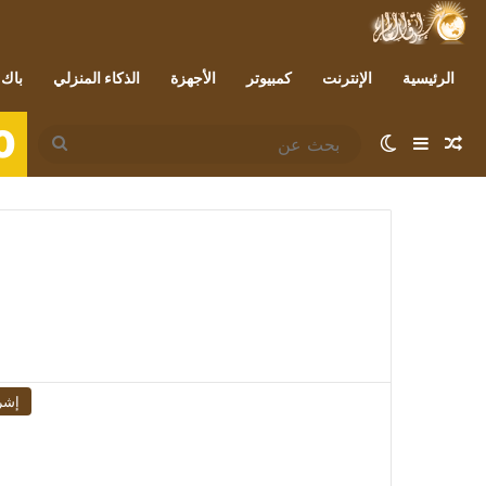
الرئيسية
الإنترنت
كمبيوتر
الأجهزة
الذكاء المنزلي
باك 
0
مقال عشوائي
إضافة عمود جانبي
الوضع المظلم
بحث
عن
إشر