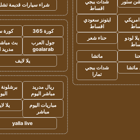
شن ستور
شدات ببجي
شراء سيارات قديمة تشلي
اقساط
 امريكي
ايتونز سعودي
ساط
اقساط
كورة 365
كورة س
ا لودو
حناء شعر
جول العرب
بث مباشر
ساط
goalarab
مدريد ا
نا
ماتشا
يلا لايف
ماتشا
شدات ببجي
تمارا
ريال مدريد
برشلونة 
مباشر اليوم
اليو
مباريات اليوم
يلا لا
مباشر
yalla live