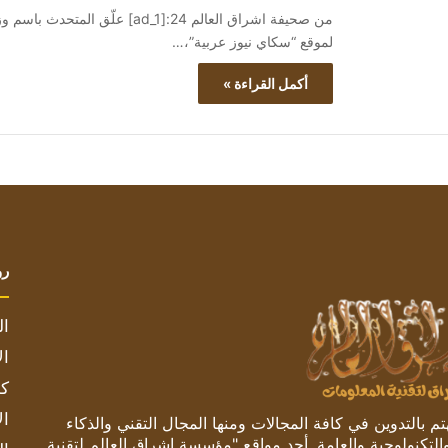
من صحيفة اشراق العالم 24:[ad_1
لموقع “سكاي نيوز عربية”،…
أكمل القراءة »
رو
ال
ال
كم
ال
 بالتدوين في كافة المجالات ومنها المجال التقني والذكاء
والتكنولوجية والعامة. أحد مواقع "مؤسسة اشراق العالم لتقنية