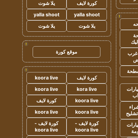
كورة لايف
يلا شوت
yalla shoot
yalla shoot
!
ه
يلا شوت
يلا شوت
ة
ليك
!
موقع كورة
غرب
اض
!
طحة
كورة لايف
koora live
ارات
kora live
koora live
ب
koora live
كورة لايف
راء
koora live
koora live
تشليح
كورة لايف -
كورة لايف -
ارات
koora live
koora live
مة