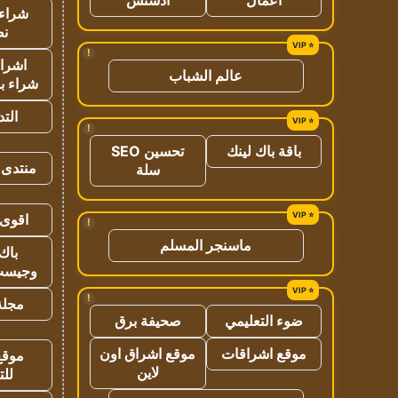
شراء 
نص
!
اشراق
عالم الشباب
شراء با
الت
!
باقة باك لينك
تحسين SEO
منتدى 
سلة
اقوى 
!
ماسنجر المسلم
باك 
وجيست
!
مجلة 
ضوء التعليمي
صحيفة برق
موقع اشراقات
موقع اشراق اون
موقع
لاين
للت