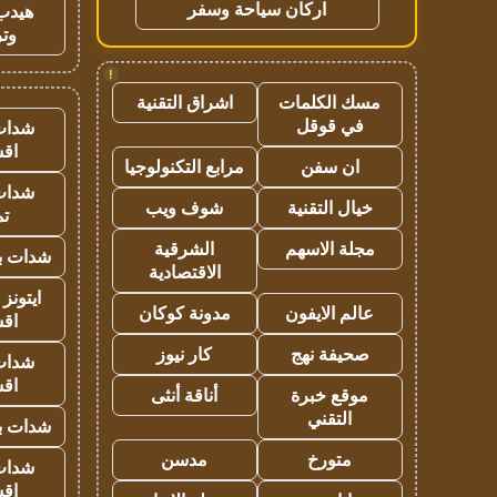
اركان سياحة وسفر
هيدب
وتر
!
مسك الكلمات
اشراق التقنية
في قوقل
شدات
اق
ان سفن
مرابع التكنولوجيا
شدات
خيال التقنية
شوف ويب
تم
مجلة الاسهم
الشرقية
شدات بب
الاقتصادية
ايتونز
عالم الايفون
مدونة كوكان
اق
صحيفة نهج
كار نيوز
شدات
اق
موقع خبرة
أناقة أنثى
التقني
شدات بب
متورخ
مدسن
شدات
اق