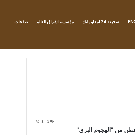
EN
صحيفة 24 لمعلوماتك
مؤسسة اشراق العالم
صفحات
62
0
طن من "الهجوم البري"