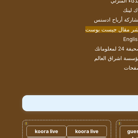
ذكاء المنزلي
ك لينك
اركة أرباح ادسنس
شر مقال جيست بوست
Engli
ة 24 لمعلوماتك
سسة اشراق العالم
فحات
!
!
koora live
koora live
gues
ضيف