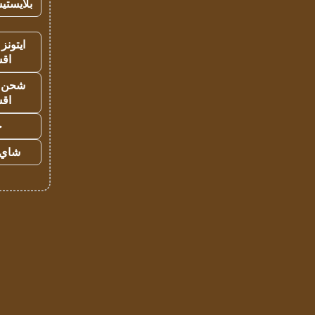
بلايستي
ايتونز
اق
شحن يل
اق
ح
شاي 