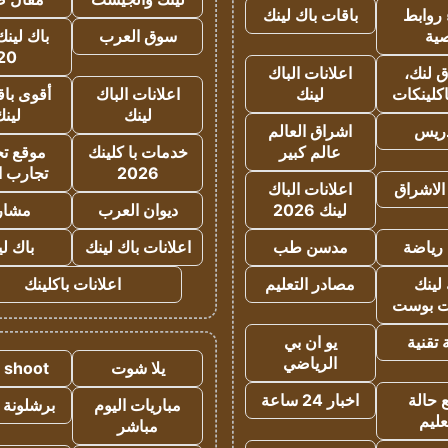
روابط
باقات باك لينك
ية
سوق العرب
باك لينك
20
 لنك،
اعلانات الباك
كلينكات
لينك
اعلانات الباك
أقوى باق
لينك
لين
دريس
اشراق العالم
عالم كبير
خدمات با كلينك
موقع تجا
2026
تجارب ا
الاشراق
اعلانات الباك
لينك 2026
ديوان العرب
مشار
رياضة
مدسن طب
اعلانات باك لينك
باك ل
لينك
مصادر التعليم
اعلانات باكلينك
 بوست
تقنية
يو ان بي
الرياضي
يلا شوت
a shoot
 حالة
اخبار 24 ساعة
مباريات اليوم
برشلونة 
عليم
مباشر