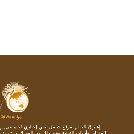
إشراق العالم..موقع شامل تقني إخباري اجتماعي, يهتم
المنزلي وأدوات التقنية وغير ذلك من المجالات التقنية 