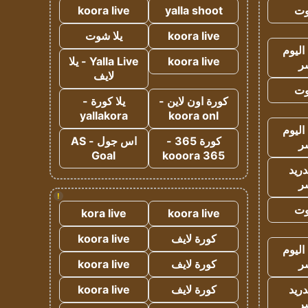
وت
yalla shoot
koora live
koora live
يلا شوت
اليوم
koora live
Yalla Live - يلا
ر
لايف
وت
كورة اون لاين -
يلا كورة -
yallakora
koora onl
اليوم
كورة 365 -
اس جول - AS
ر
Goal
kooora 365
دريد
ر
!
وت
kora live
koora live
كورة لايف
koora live
اليوم
ر
كورة لايف
koora live
دريد
كورة لايف
koora live
ر