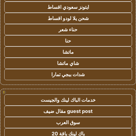
ايتونز سعودي اقساط
شحن يلا لودو اقساط
حناء شعر
حنا
ماتشا
شاي ماتشا
شدات ببجي تمارا
!
خدمات الباك لينك والجيست
guest post مقال ضيف
سوق العرب
باك لينك باقة 20