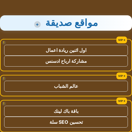
مواقع صديقة
+
!
اول اثنين ريادة اعمال
مشاركة ارباح ادسنس
!
عالم الشباب
!
باقة باك لينك
تحسين SEO سلة