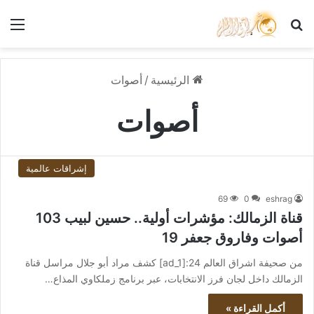
بحث عن
الق
الرئيسية
/
أصوات
أصوات
إشراقات عالمية
69
0
eshrag
قناة الزمالك: مؤشرات أولية.. حسين لبيب 103
أصوات وفاروق جعفر 19
من صحيفة اشراق العالم 24:[ad_1] كشف مراد أبو جلال مراسل قناة
الزمالك داخل لجان فرز الانتخابات، عبر برنامج زملكاوي المذاع…
أكمل القراءة »