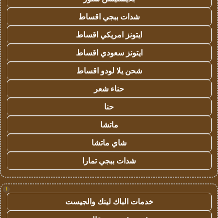
شدات ببجي اقساط
ايتونز امريكي اقساط
ايتونز سعودي اقساط
شحن يلا لودو اقساط
حناء شعر
حنا
ماتشا
شاي ماتشا
شدات ببجي تمارا
!
خدمات الباك لينك والجيست