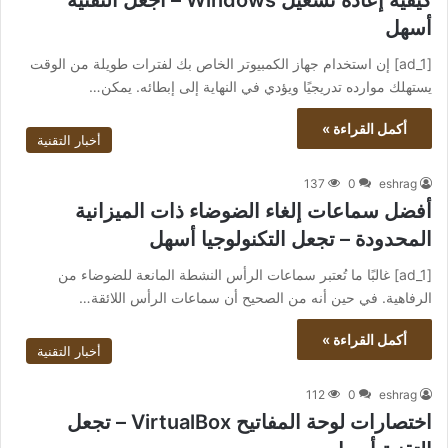
كيفية إعادة تشغيل Windows – اجعل التقنية
أسهل
[ad_1] إن استخدام جهاز الكمبيوتر الخاص بك لفترات طويلة من الوقت
يستهلك موارده تدريجيًا ويؤدي في النهاية إلى إبطائه. يمكن…
أكمل القراءة »
أخبار التقنية
137
0
eshrag
أفضل سماعات إلغاء الضوضاء ذات الميزانية
المحدودة – تجعل التكنولوجيا أسهل
[ad_1] غالبًا ما تُعتبر سماعات الرأس النشطة المانعة للضوضاء من
الرفاهية. في حين أنه من الصحيح أن سماعات الرأس اللائقة…
أكمل القراءة »
أخبار التقنية
112
0
eshrag
اختصارات لوحة المفاتيح VirtualBox – تجعل