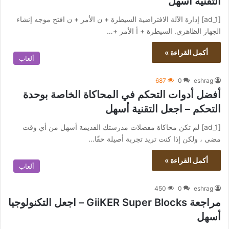
التقنية أسهل
[ad_1] إدارة الآلة الافتراضية السيطرة + ن الأمر + ن افتح موجه إنشاء
الجهاز الظاهري. السيطرة + أ الأمر +…
أكمل القراءة »
ألعاب
687
0
eshrag
أفضل أدوات التحكم في المحاكاة الخاصة بوحدة
التحكم – اجعل التقنية أسهل
[ad_1] لم تكن محاكاة مفضلات مدرستك القديمة أسهل من أي وقت
مضى ، ولكن إذا كنت تريد تجربة أصيلة حقًا…
أكمل القراءة »
ألعاب
450
0
eshrag
مراجعة GiiKER Super Blocks – اجعل التكنولوجيا
أسهل