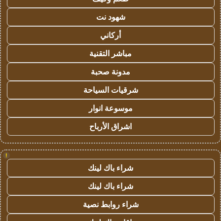
شهود نت
أركاني
مباشر التقنية
مدونة صحبة
شرقيات السياحة
موسوعة انوار
اشراق الأرباح
!
شراء باك لينك
شراء باك لينك
شراء روابط نصية