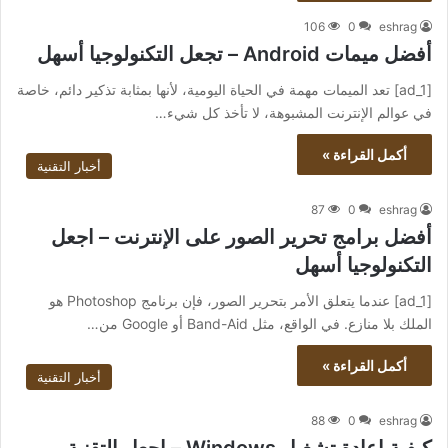
106
0
eshrag
أفضل ميمات Android – تجعل التكنولوجيا أسهل
[ad_1] تعد الميمات مهمة في الحياة اليومية، لأنها بمثابة تذكير دائم، خاصة
في عوالم الإنترنت المشبوهة، لا تأخذ كل شيء…
أكمل القراءة »
أخبار التقنية
87
0
eshrag
أفضل برامج تحرير الصور على الإنترنت – اجعل
التكنولوجيا أسهل
[ad_1] عندما يتعلق الأمر بتحرير الصور، فإن برنامج Photoshop هو
الملك بلا منازع. في الواقع، مثل Band-Aid أو Google من…
أكمل القراءة »
أخبار التقنية
88
0
eshrag