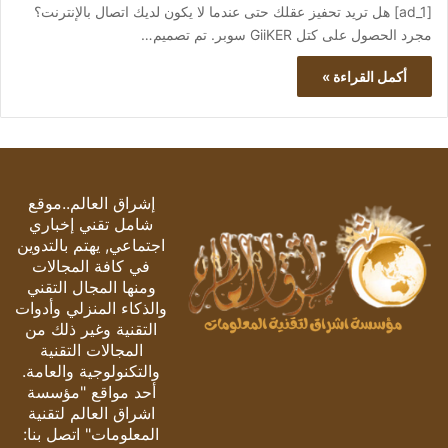
[ad_1] هل تريد تحفيز عقلك حتى عندما لا يكون لديك اتصال بالإنترنت؟
مجرد الحصول على كتل GiiKER سوبر. تم تصميم…
أكمل القراءة »
إشراق العالم..موقع
شامل تقني إخباري
اجتماعي, يهتم بالتدوين
في كافة المجالات
ومنها المجال التقني
والذكاء المنزلي وأدوات
التقنية وغير ذلك من
المجالات التقنية
والتكنولوجية والعامة.
أحد مواقع "مؤسسة
اشراق العالم لتقنية
المعلومات" اتصل بنا: