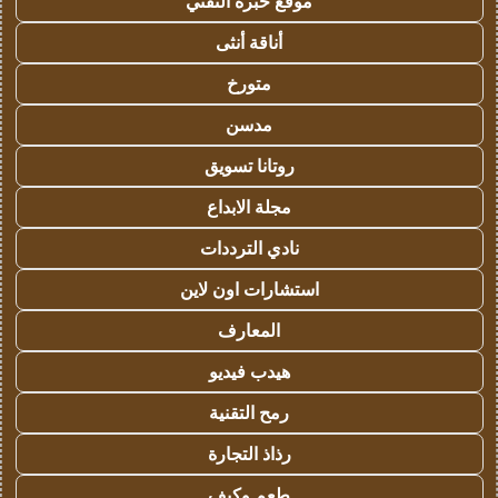
موقع خبرة التقني
أناقة أنثى
متورخ
مدسن
روتانا تسويق
مجلة الابداع
نادي الترددات
استشارات اون لاين
المعارف
هيدب فيديو
رمح التقنية
رذاذ التجارة
طعم وكيف