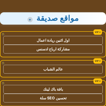
مواقع صديقة
+
!
اول اثنين ريادة اعمال
مشاركة ارباح ادسنس
!
عالم الشباب
!
باقة باك لينك
تحسين SEO سلة