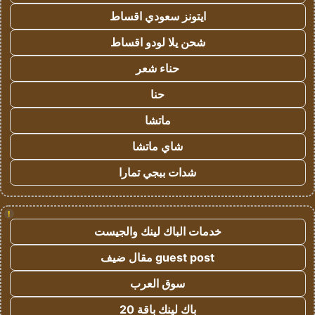
ايتونز سعودي اقساط
شحن يلا لودو اقساط
حناء شعر
حنا
ماتشا
شاي ماتشا
شدات ببجي تمارا
!
خدمات الباك لينك والجيست
guest post مقال ضيف
سوق العرب
باك لينك باقة 20