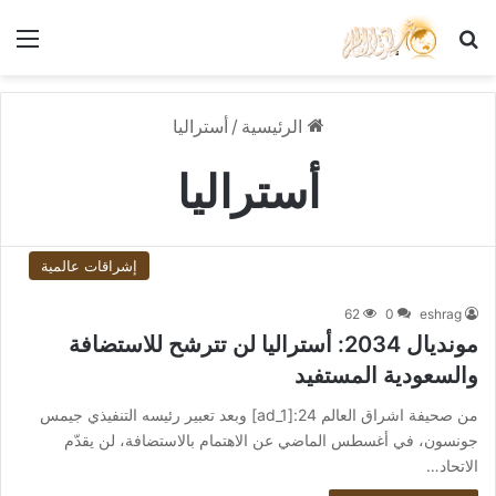
بحث عن
الق
الرئيسية
/
أستراليا
أستراليا
إشراقات عالمية
62
0
eshrag
مونديال 2034: أستراليا لن تترشح للاستضافة
والسعودية المستفيد
من صحيفة اشراق العالم 24:[ad_1] وبعد تعبير رئيسه التنفيذي جيمس
جونسون، في أغسطس الماضي عن الاهتمام بالاستضافة، لن يقدّم
الاتحاد…