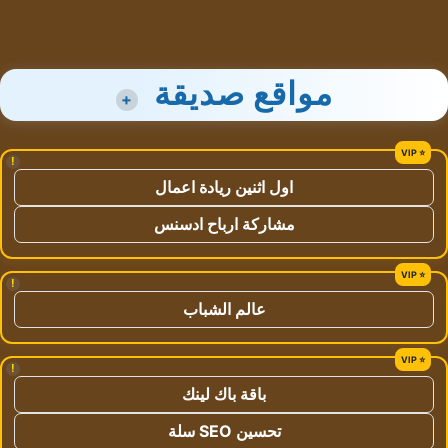
مواقع صديقة
+
!
اول اثنين ريادة اعمال
مشاركة ارباح ادسنس
!
عالم الشباب
!
باقة باك لينك
تحسين SEO سلة