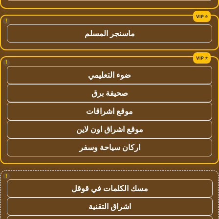
!
ماسنجر المسلم
!
ضوء التعليمي
صحيفة برق
موقع اشراقات
موقع اشراق اون لاين
اركان سياحة وسفر
!
مسك الكلمات في قوقل
اشراق التقنية