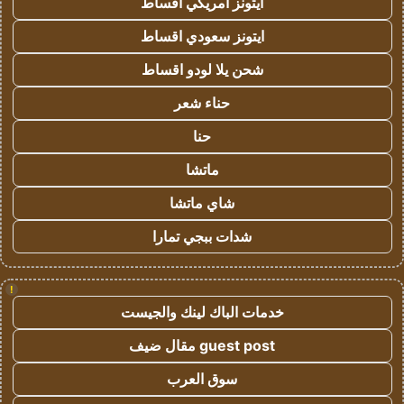
ايتونز امريكي اقساط
ايتونز سعودي اقساط
شحن يلا لودو اقساط
حناء شعر
حنا
ماتشا
شاي ماتشا
شدات ببجي تمارا
!
خدمات الباك لينك والجيست
guest post مقال ضيف
سوق العرب