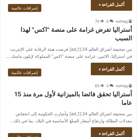
أكمل القراءة »
إشراقات عالمية
74
0
eshrag
أستراليا تفرض غرامة على منصة "اكس" لهذا
السبب
من صحيفة اشراق العالم 24:[ad_1] فرضت هيئة الرقابة على الإنترنت
في استراليا، الاثنين، غرامة على منصة “اكس” المملوكة لإيلون ماسك،…
أكمل القراءة »
إشراقات عالمية
83
0
eshrag
أستراليا تحقق فائضا بالميزانية لأول مرة منذ 15
عاما
من صحيفة اشراق العالم 24:[ad_1] وأشارت الحكومة إلى انخفاض
معدلات البطالة وارتفاع أسعار السلع الأساسية في البلاد، بما في ذلك…
أكمل القراءة »