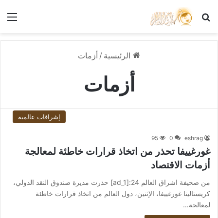
بحث عن
الق
الرئيسية
/
أزمات
أزمات
إشراقات عالمية
95
0
eshrag
غورغييفا تحذر من اتخاذ قرارات خاطئة لمعالجة
أزمات الاقتصاد
من صحيفة اشراق العالم 24:[ad_1] حذرت مديرة صندوق النقد الدولي،
كريستالينا غورغييفا، الإثنين، دول العالم من اتخاذ قرارات خاطئة
لمعالجة…