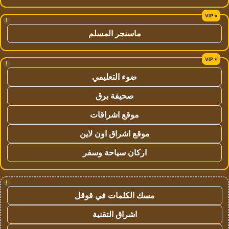
!
ماسنجر المسلم
!
ضوء التعليمي
صحيفة برق
موقع اشراقات
موقع اشراق اون لاين
اركان سياحة وسفر
!
مسك الكلمات في قوقل
اشراق التقنية