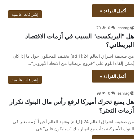
أكمل القراءة »
إشراقات عالمية
79
0
eshrag
هل "البريكست" السبب في أزمات الاقتصاد
البريطاني؟
من صحيفة اشراق العالم 24:[ad_1] يختلف المحللون حول ما إذا كان
يُمكن إلقاء اللوم على “خروج بريطانيا من الاتحاد الأوروبي”…
أكمل القراءة »
إشراقات عالمية
99
0
eshrag
هل يمنع تحرك أميركا لرفع رأس مال البنوك تكرار
أزمات التعثر؟
من صحيفة اشراق العالم 24:[ad_1] وشهد العالم أخيراً أزمة تعثر في
البنوك الأميركية بدأت مع انهيار بنك “سيليكون فالي” في…