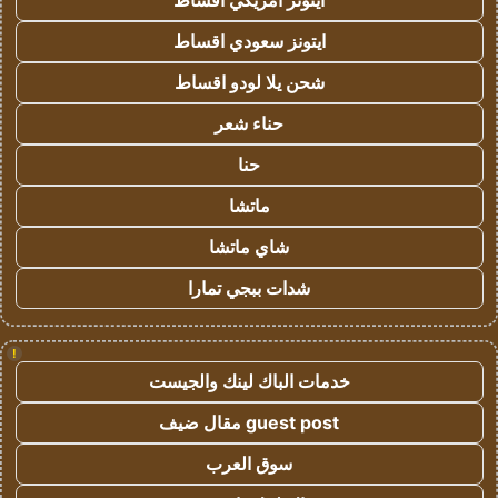
ايتونز امريكي اقساط
ايتونز سعودي اقساط
شحن يلا لودو اقساط
حناء شعر
حنا
ماتشا
شاي ماتشا
شدات ببجي تمارا
!
خدمات الباك لينك والجيست
guest post مقال ضيف
سوق العرب