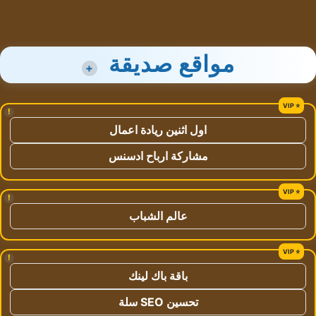
مواقع صديقة
+
!
اول اثنين ريادة اعمال
مشاركة ارباح ادسنس
!
عالم الشباب
!
باقة باك لينك
تحسين SEO سلة