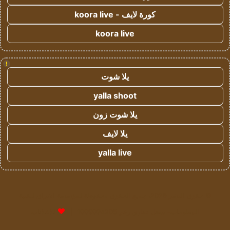
كورة لايف - koora live
koora live
!
يلا شوت
yalla shoot
يلا شوت زون
يلا لايف
yalla live
© حقوق النشر 2026، جميع الحقوق محفوظة لمؤسسة اشراق لتقنية
المعلومات- سجل تجاري رقم 1009094205 |
للإعلانات