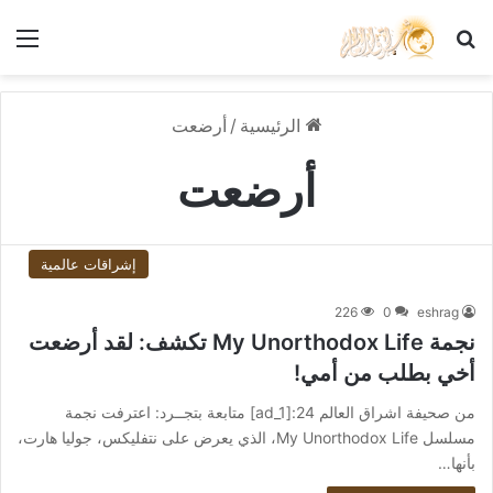
بحث عن
الق
الرئيسية
/
أرضعت
أرضعت
إشراقات عالمية
226
0
eshrag
نجمة My Unorthodox Life تكشف: لقد أرضعت
أخي بطلب من أمي!
من صحيفة اشراق العالم 24:[ad_1] متابعة بتجــرد: اعترفت نجمة
مسلسل My Unorthodox Life، الذي يعرض على نتفليكس، جوليا هارت،
بأنها…