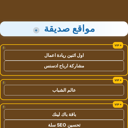
مواقع صديقة
+
!
اول اثنين ريادة اعمال
مشاركة ارباح ادسنس
!
عالم الشباب
!
باقة باك لينك
تحسين SEO سلة