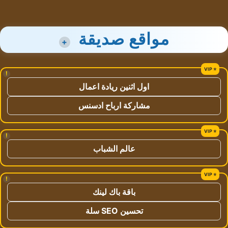
مواقع صديقة
+
!
اول اثنين ريادة اعمال
مشاركة ارباح ادسنس
!
عالم الشباب
!
باقة باك لينك
تحسين SEO سلة