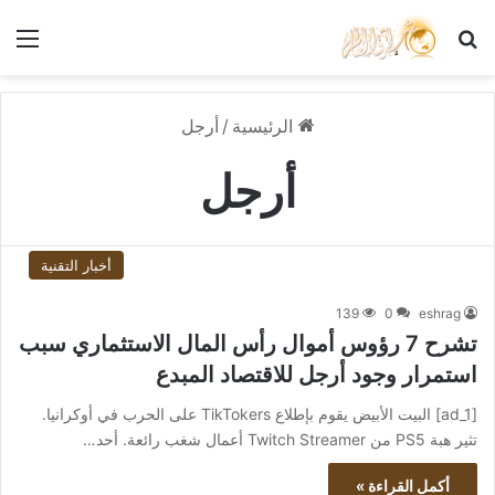
بحث عن
الق
الرئيسية
/
أرجل
أرجل
أخبار التقنية
139
0
eshrag
تشرح 7 رؤوس أموال رأس المال الاستثماري سبب
استمرار وجود أرجل للاقتصاد المبدع
[ad_1] البيت الأبيض يقوم بإطلاع TikTokers على الحرب في أوكرانيا.
تثير هبة PS5 من Twitch Streamer أعمال شغب رائعة. أحد…
أكمل القراءة »