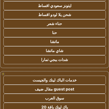
ايتونز سعودي اقساط
شحن يلا لودو اقساط
حناء شعر
حنا
ماتشا
شاي ماتشا
شدات ببجي تمارا
!
خدمات الباك لينك والجيست
guest post مقال ضيف
سوق العرب
باك لينك باقة 20