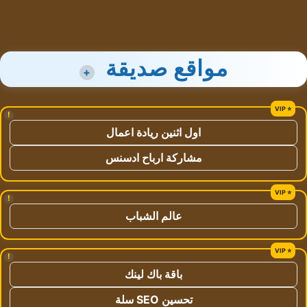
مواقع صديقة
+
!
اول اثنين ريادة اعمال
مشاركة ارباح ادسنس
!
عالم الشباب
!
باقة باك لينك
تحسين SEO سلة