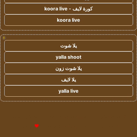
كورة لايف - koora live
koora live
!
يلا شوت
yalla shoot
يلا شوت زون
يلا لايف
yalla live
© حقوق النشر 2026، جميع الحقوق محفوظة لمؤسسة اشراق لتقنية
المعلومات- سجل تجاري رقم 1009094205 |
للإعلانات