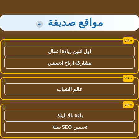
مواقع صديقة
+
!
اول اثنين ريادة اعمال
مشاركة ارباح ادسنس
!
عالم الشباب
!
باقة باك لينك
تحسين SEO سلة