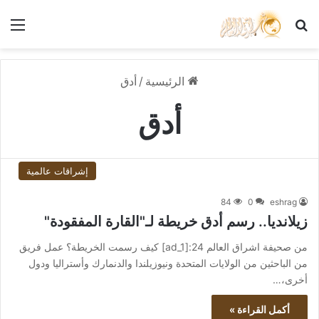
بحث عن
الق
الرئيسية
/
أدق
أدق
إشراقات عالمية
84
0
eshrag
زيلانديا.. رسم أدق خريطة لـ"القارة المفقودة"
من صحيفة اشراق العالم 24:[ad_1] كيف رسمت الخريطة؟ عمل فريق
من الباحثين من الولايات المتحدة ونيوزيلندا والدنمارك وأستراليا ودول
أخرى،…
أكمل القراءة »