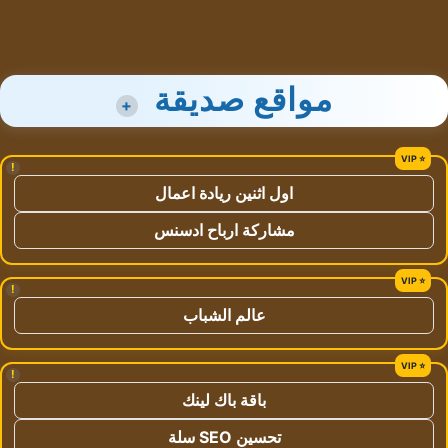
مواقع صديقة
+
!
اول اثنين ريادة اعمال
مشاركة ارباح ادسنس
!
عالم الشباب
!
باقة باك لينك
تحسين SEO سلة