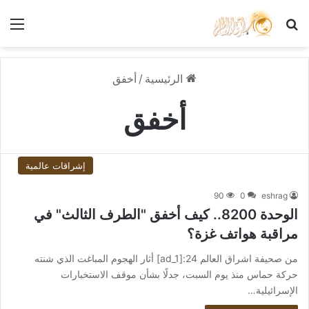
بحث عن
الق
الرئيسية
/
أخفق
أخفق
إشراقات عالمية
90
0
eshrag
الوحدة 8200.. كيف أخفق "الطرف الثالث" في
مراقبة هواتف غزة؟
من صحيفة اشراق العالم 24:[ad_1] أثار الهجوم المباغت الذي شنته
حركة حماس منذ يوم السبت، جدلًا بشأن موقف الاستخبارات
الإسرائيلية…