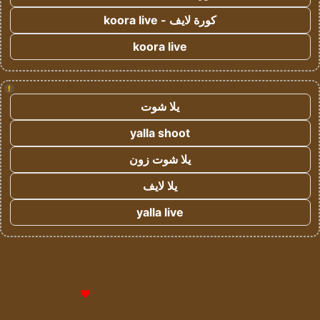
كورة لايف - koora live
koora live
!
يلا شوت
yalla shoot
يلا شوت زون
يلا لايف
yalla live
© حقوق النشر 2026، جميع الحقوق محفوظة لمؤسسة اشراق لتقنية
المعلومات- سجل تجاري رقم 1009094205 |
للإعلانات