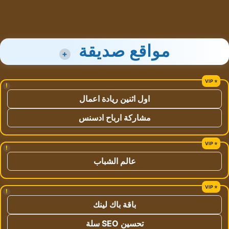
مواقع صديقة
+
!
اول اثنين ريادة اعمال
مشاركة ارباح ادسنس
!
عالم الشباب
!
باقة باك لينك
تحسين SEO سلة