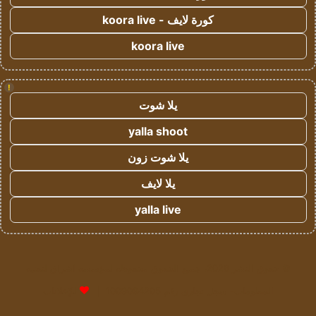
كورة لايف - koora live
koora live
!
يلا شوت
yalla shoot
يلا شوت زون
يلا لايف
yalla live
© حقوق النشر 2026، جميع الحقوق محفوظة لمؤسسة اشراق لتقنية
المعلومات- سجل تجاري رقم 1009094205 |
للإعلانات