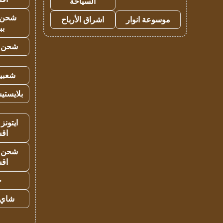
السياحة
شحن 
موسوعة انوار
اشراق الأرباح
بب
شحن يل
شعبية
بلايستي
ايتونز
اق
شحن يل
اق
ح
شاي 