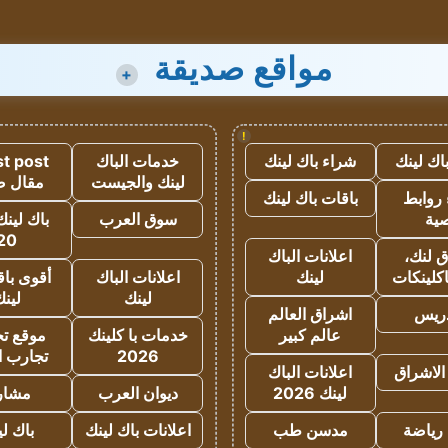
مواقع صديقة
+
!
اك لينك
شراء باك لينك
خدمات الباك
t post
لينك والجيست
مقال 
روابط
باقات باك لينك
ية
سوق العرب
باك لينك
20
 لنك،
اعلانات الباك
كلينكات
لينك
اعلانات الباك
أقوى باق
لينك
لين
دريس
اشراق العالم
عالم كبير
خدمات با كلينك
موقع تجا
2026
تجارب ا
الاشراق
اعلانات الباك
لينك 2026
ديوان العرب
مشار
رياضة
مدسن طب
اعلانات باك لينك
باك ل