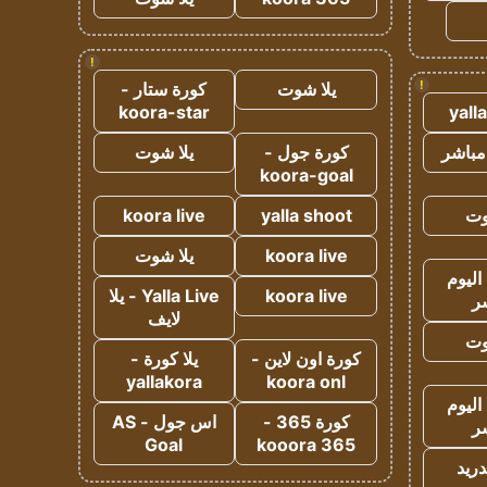
!
!
يلا شوت
كورة ستار -
koora-star
yall
مباشر
كورة جول -
يلا شوت
koora-goal
وت
yalla shoot
koora live
koora live
يلا شوت
اليوم
koora live
Yalla Live - يلا
ر
لايف
وت
كورة اون لاين -
يلا كورة -
yallakora
koora onl
اليوم
كورة 365 -
اس جول - AS
ر
Goal
kooora 365
دريد