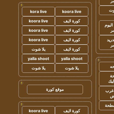
ر
!
وت
kora live
koora live
كورة لايف
koora live
اليوم
ر
كورة لايف
koora live
دريد
كورة لايف
koora live
ر
كورة لايف
يلا شوت
yalla shoot
yalla shoot
!
ه
يلا شوت
يلا شوت
ة
ليك
!
موقع كورة
غرب
اض
!
طحة
كورة لايف
koora live