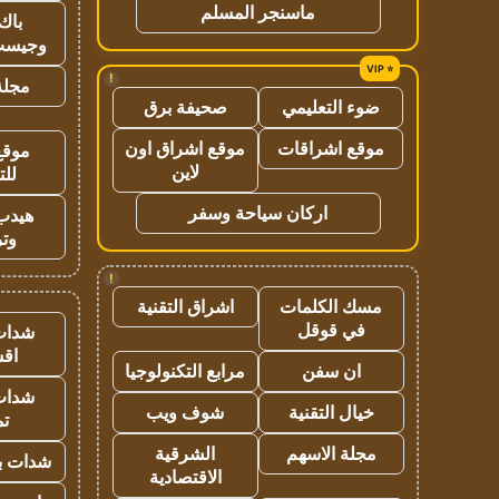
ماسنجر المسلم
باك 
وجيست
!
مجلة 
ضوء التعليمي
صحيفة برق
موقع اشراقات
موقع اشراق اون
موقع
لاين
للت
اركان سياحة وسفر
هيدب
وتر
!
مسك الكلمات
اشراق التقنية
في قوقل
شدات
اق
ان سفن
مرابع التكنولوجيا
شدات
خيال التقنية
شوف ويب
تم
مجلة الاسهم
الشرقية
شدات بب
الاقتصادية