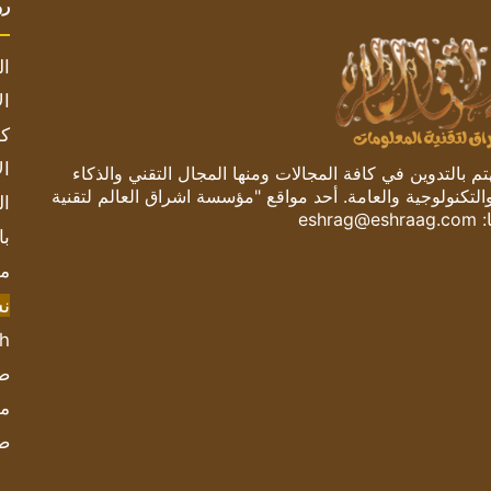
رو
ال
ال
كم
ال
 بالتدوين في كافة المجالات ومنها المجال التقني والذكاء
والتكنولوجية والعامة. أحد مواقع "مؤسسة اشراق العالم لتقنية
ال
:
eshrag@eshraag.com
با
مش
ن
sh
صحيف
مؤ
ص