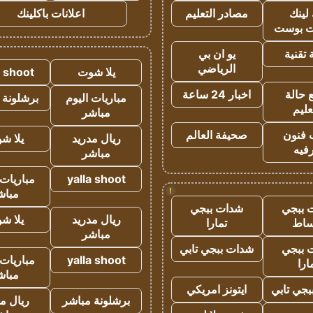
لينك
مصادر التعليم
اعلانات باكلينك
 بوست
تقنية
يو ان بي
الرياضي
يلا شوت
a shoot
 حالة
اخبار 24 ساعة
مباريات اليوم
برشلونة 
عليم
مباشر
 فنون
صحيفة العالم
ريال مدريد
يلا ش
فيه
مباشر
yalla shoot
مباريات 
!
مباش
 ببجي
شدات ببجي
ريال مدريد
يلا ش
ساط
تمارا
مباشر
 ببجي
شدات ببجي تابي
yalla shoot
مباريات 
ارا
مباش
جي تابي
ايتونز امريكي
برشلونة مباشر
ريال م