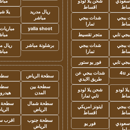
 سعودي
شحن يلا لودو
مباش
ساط
اقساط
ريال مدريد
يلا ش
 ببجي
شدات ببجي
مباشر
ساط
تمارا
yalla shoot
مباريات 
جي تابي
متجر تقسيط
مباش
 ببجي
شدات ببجي
برشلونة مباشر
ريال م
ساط
تمارا
مباش
جي تابي
فور يو ستور
4u
شدات ببجي عن
سطحة الرياض
سطح
طريق الايدي
سطحة بين
سطح
ا لودو
شحن يلا لودو
المدن
هيدرو
ساط
تابي تمارا
سطحة شمال
سطحة 
 ببجي
ايتونز امريكي
الرياض
الري
ساط
اقساط
سطحة جنوب
اقرب س
 سعودي
فور يو
الرياض
ساط