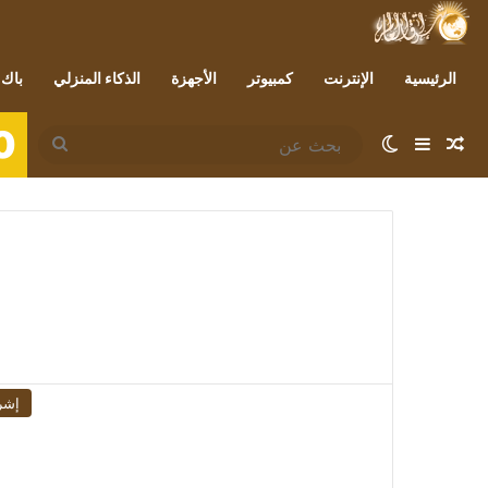
الرئيسية
الإنترنت
كمبيوتر
الأجهزة
الذكاء المنزلي
باك 
0
مقال عشوائي
إضافة عمود جانبي
الوضع المظلم
بحث
عن
إشر