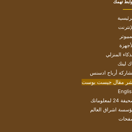
ابط تهمك
رئيسية
إنترنت
بيوتر
أجهزة
ذكاء المنزلي
ك لينك
اركة أرباح ادسنس
شر مقال جيست بوست
Engli
ة 24 لمعلوماتك
سسة اشراق العالم
فحات