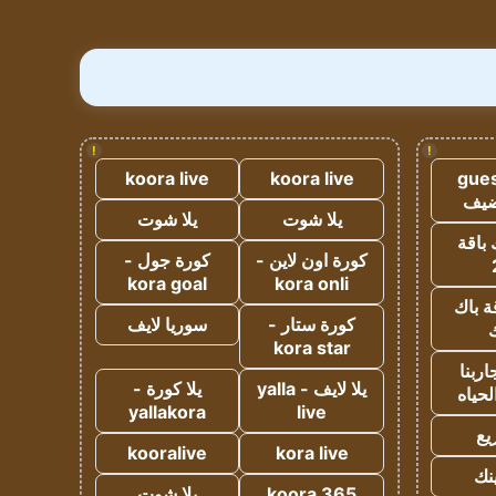
!
!
koora live
koora live
gues
ضيف
يلا شوت
يلا شوت
 باقة
كورة اون لاين -
كورة جول -
kora goal
kora onli
ة باك
كورة ستار -
سوريا لايف
ك
kora star
ربنا
يلا لايف - yalla
يلا كورة -
لحياه
yallakora
live
يع
kooralive
kora live
ينك
koora 365
يلا شوت