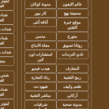
ايتونز
عالم الايفون
مدونة كوكان
اق
صحيفة نهج
كار نيوز
شدات
اق
موقع خبرة
أناقة أنثى
التقني
شدات بب
متورخ
مدسن
شدات
اق
روتانا تسويق
مجلة الابداع
شدات بب
نادي الترددات
استشارات اون
لاين
متجر 
المعارف
هيدب فيديو
شحن يل
رمح التقنية
رذاذ التجارة
اق
طعم وكيف
شهود نت
شدات
اق
أركاني
مباشر التقنية
ايتونز
مدونة صحبة
شرقيات
اق