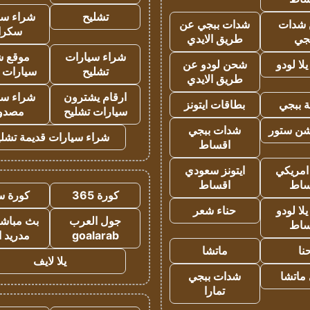
تشليح
شراء سي
شدات
شدات ببجي عن
سكرا
جي
طريق الايدي
شراء سيارات
موقع ش
ا لودو
شحن لودو عن
تشليح
سيارات 
طريق الايدي
ارقام يشترون
شراء سي
 ببجي
بطاقات ايتونز
سيارات تشليح
مصدو
شن ستور
شدات ببجي
شراء سيارات قديمة تشلي
اقساط
 امريكي
ايتونز سعودي
ساط
اقساط
كورة 365
كورة س
ا لودو
حناء شعر
جول العرب
بث مباشر
ساط
goalarab
مدريد ا
نا
ماتشا
يلا لايف
ماتشا
شدات ببجي
تمارا