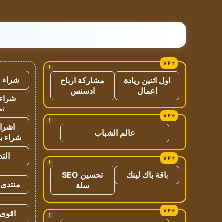
!
شراء ب
اول اثنين ريادة
مشاركة ارباح
اعمال
ادسنس
شراء 
نص
!
اشراق
عالم الشباب
شراء با
الت
!
باقة باك لينك
تحسين SEO
منتدى 
سلة
اقوى 
!