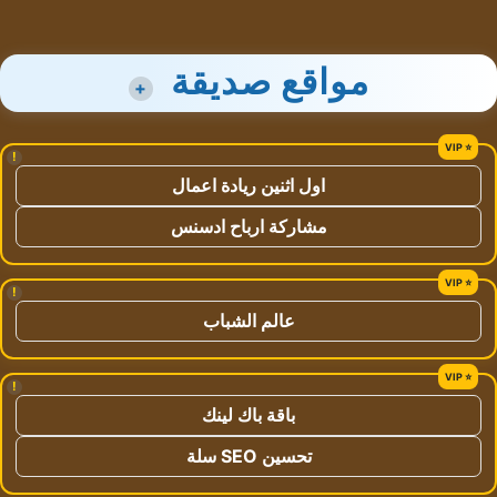
مواقع صديقة
+
!
اول اثنين ريادة اعمال
مشاركة ارباح ادسنس
!
عالم الشباب
!
باقة باك لينك
تحسين SEO سلة