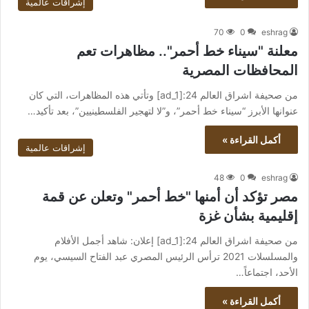
إشراقات عالمية
70
0
eshrag
معلنة "سيناء خط أحمر".. مظاهرات تعم
المحافظات المصرية
من صحيفة اشراق العالم 24:[ad_1] وتأتي هذه المظاهرات، التي كان
عنوانها الأبرز “سيناء خط أحمر”، و”لا لتهجير الفلسطينيين”، بعد تأكيد…
أكمل القراءة »
إشراقات عالمية
48
0
eshrag
مصر تؤكد أن أمنها "خط أحمر" وتعلن عن قمة
إقليمية بشأن غزة
من صحيفة اشراق العالم 24:[ad_1] إعلان: شاهد أجمل الأفلام
والمسلسلات 2021 ترأس الرئيس المصري عبد الفتاح السيسي، يوم
الأحد، اجتماعاً…
أكمل القراءة »