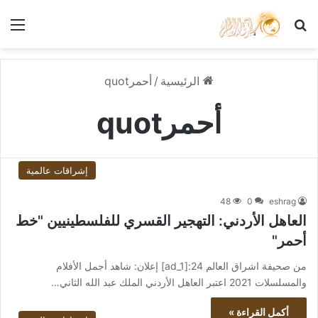
بحث عن
الق
الرئيسية
/
أحمرquot
أحمرquot
إشراقات عالمية
48
0
eshrag
العاهل الأردني: التهجير القسري للفلسطينيين "خط
أحمر"
من صحيفة اشراق العالم 24:[ad_1] إعلان: شاهد أجمل الأفلام
والمسلسلات 2021 اعتبر العاهل الأردني الملك عبد الله الثاني…
أكمل القراءة »