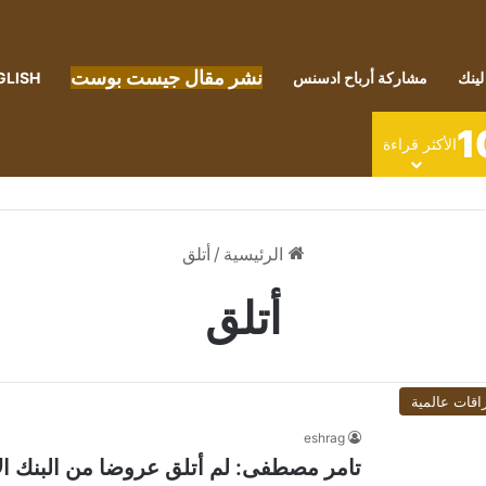
نشر مقال جيست بوست
لينك
مشاركة أرباح ادسنس
GLISH
1
الأكثر قراءة
الرئيسية
/
أتلق
أتلق
اقات عالمية
eshrag
تامر مصطفى: لم أتلق عروضا من البنك ال