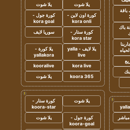
يلا شوت
يلا شوت
 باقة
كورة اون لاين -
كورة جول -
kora goal
kora onli
ة باك
كورة ستار -
سوريا لايف
ك
kora star
ربنا
يلا لايف - yalla
يلا كورة -
لحياه
yallakora
live
يع
kooralive
kora live
ينك
koora 365
يلا شوت
!
!
يلا شوت
كورة ستار -
koora-star
yall
مباشر
كورة جول -
يلا شوت
koora-goal