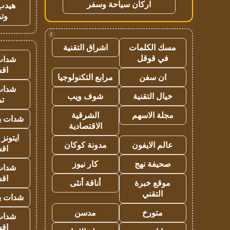
اركان سياحة وسفر
هيدب
وتر
!
مسك الكلمات
اشراق التقنية
في قوقل
شدات
اق
ان سفن
مرابع التكنولوجيا
شدات
خيال التقنية
شوف ويب
تم
مجلة الاسهم
الشرقية
شدات بب
الاقتصادية
ايتونز
عالم الايفون
مدونة كوكان
اق
صحيفة نهج
كار نيوز
شدات
اق
موقع خبرة
أناقة أنثى
التقني
شدات بب
متورخ
مدسن
شدات
اق