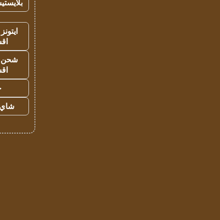
بلايستي
ايتونز
اق
شحن يل
اق
ح
شاي 