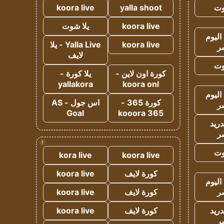
وت
yalla shoot
koora live
koora live
يلا شوت
اليوم
koora live
Yalla Live - يلا
ر
لايف
وت
كورة اون لاين -
يلا كورة -
yallakora
koora onl
اليوم
كورة 365 -
اس جول - AS
ر
Goal
kooora 365
دريد
ر
!
وت
kora live
koora live
كورة لايف
koora live
اليوم
ر
كورة لايف
koora live
دريد
كورة لايف
koora live
ر