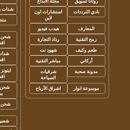
روتانا تسويق
مجلة الابداع
شدات بب
نادي الترددات
استشارات اون
لاين
متجر 
المعارف
هيدب فيديو
شحن يل
رمح التقنية
رذاذ التجارة
اق
طعم وكيف
شهود نت
شدات
اق
أركاني
مباشر التقنية
ايتونز
مدونة صحبة
شرقيات
اق
السياحة
شحن 
موسوعة انوار
اشراق الأرباح
بب
شحن يل
شعبية