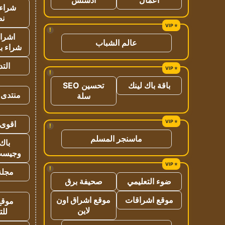
شراء 
نص
!
اشراق
عالم الشباب
شراء با
الت
!
باقة باك لينك
تحسين SEO
منتدى 
سلة
اقوى 
!
ماسنجر المسلم
باك 
وجيست
!
مجلة 
ضوء التعليمي
صحيفة برق
موقع اشراقات
موقع اشراق اون
موقع
لاين
للت