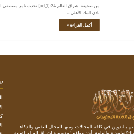
من صحيفة اشراق العالم 24:[ad_1
نادي البنك الأهلي…
أكمل القراءة »
رو
ال
ال
كم
ال
 بالتدوين في كافة المجالات ومنها المجال التقني والذكاء
والتكنولوجية والعامة. أحد مواقع "مؤسسة اشراق العالم لتقنية