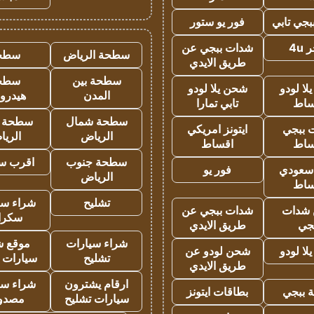
جي تابي
فور يو ستور
4u
شدات ببجي عن
سطحة الرياض
سطح
طريق الايدي
سطحة بين
سطح
ا لودو
شحن يلا لودو
المدن
هيدرو
ساط
تابي تمارا
سطحة شمال
سطحة 
 ببجي
ايتونز امريكي
الرياض
الري
ساط
اقساط
سطحة جنوب
اقرب س
 سعودي
فور يو
الرياض
ساط
تشليح
شراء سي
شدات
شدات ببجي عن
سكرا
جي
طريق الايدي
شراء سيارات
موقع ش
ا لودو
شحن لودو عن
تشليح
سيارات 
طريق الايدي
ارقام يشترون
شراء سي
 ببجي
بطاقات ايتونز
سيارات تشليح
مصدو