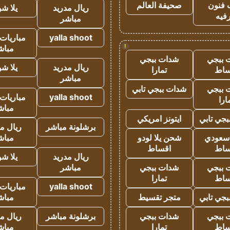
 فنون
صحيفة العالم
ريال مدريد
يلا ش
فيه
مباشر
yalla shoot
مباريات 
!
مباش
 ببجي
شدات ببجي
ريال مدريد
يلا ش
ساط
تمارا
مباشر
 ببجي
شدات ببجي تابي
yalla shoot
مباريات 
ارا
مباش
جي تابي
ايتونز امريكي
برشلونة مباشر
ريال م
 سعودي
شحن يلا لودو
مباش
ساط
اقساط
ريال مدريد
يلا ش
 ببجي
شدات ببجي
مباشر
ساط
تمارا
yalla shoot
مباريات 
جي تابي
متجر تقسيط
مباش
 ببجي
شدات ببجي
برشلونة مباشر
ريال م
ساط
تمارا
مباش