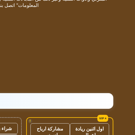
المعلومات" اتصل بنا
!
شراء ب
اول اثنين ريادة
مشاركة ارباح
اعمال
ادسنس