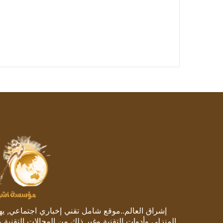
إشراق العالم..موقع شامل تقني إخباري اجتماعي, يهتم
المنزلي وأدوات التقنية وغير ذلك من المجالات التقنية 