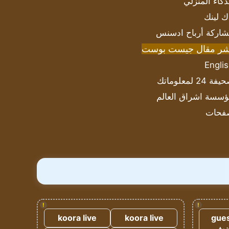
ذكاء المنزلي
ك لينك
اركة أرباح ادسنس
شر مقال جيست بوست
Engli
ة 24 لمعلوماتك
سسة اشراق العالم
فحات
!
!
koora live
koora live
gues
ضيف