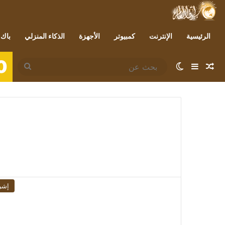
الرئيسية
الإنترنت
كمبيوتر
الأجهزة
الذكاء المنزلي
باك 
0
مقال عشوائي
إضافة عمود جانبي
الوضع المظلم
بحث
عن
إشر