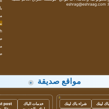
ال
:
eshrag@eshraag.com
با
مش
ن
sh
صحيف
مؤ
ص
مواقع صديقة
+
!
اك لينك
شراء باك لينك
خدمات الباك
t post
لينك والجيست
مقال 