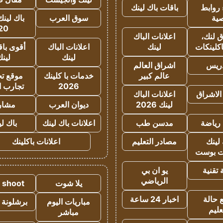
روابط
باقات باك لينك
ية
سوق العرب
باك لينك
20
 لنك،
اعلانات الباك
كلينكات
لينك
اعلانات الباك
أقوى باق
لينك
لين
دريس
اشراق العالم
عالم كبير
خدمات با كلينك
موقع تجا
2026
تجارب ا
الاشراق
اعلانات الباك
لينك 2026
ديوان العرب
مشار
رياضة
مدسن طب
اعلانات باك لينك
باك ل
لينك
مصادر التعليم
اعلانات باكلينك
 بوست
تقنية
يو ان بي
الرياضي
يلا شوت
a shoot
 حالة
اخبار 24 ساعة
مباريات اليوم
برشلونة 
عليم
مباشر