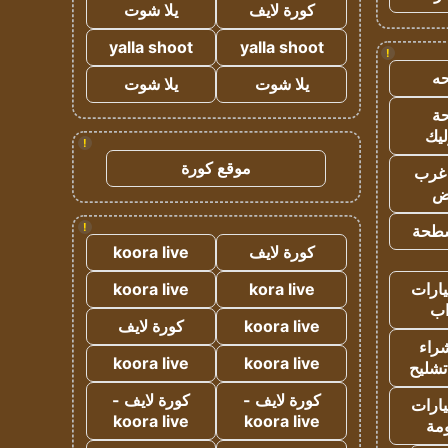
كورة لايف
يلا شوت
yalla shoot
yalla shoot
!
ه
يلا شوت
يلا شوت
ة
ليك
!
موقع كورة
غرب
اض
!
طحة
كورة لايف
koora live
ارات
kora live
koora live
ب
koora live
كورة لايف
راء
koora live
koora live
تشليح
كورة لايف -
كورة لايف -
ارات
koora live
koora live
مة