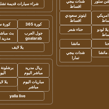
شن ستور
شدات ببجي
شراء سيارات قديمة تشلي
اقساط
 امريكي
ايتونز سعودي
ساط
اقساط
كورة 365
كورة س
ا لودو
حناء شعر
جول العرب
بث مباشر
ساط
goalarab
مدريد ا
نا
ماتشا
يلا لايف
ماتشا
شدات ببجي
تمارا
ريال مدريد
برشلونة 
مباشر اليوم
اليو
مباريات اليوم
يلا لا
مباشر
yalla live