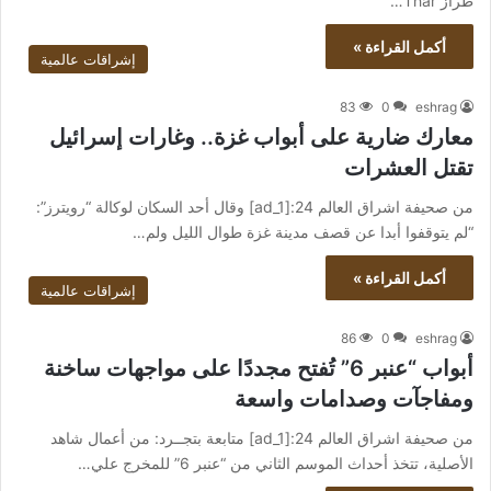
طراز Thar…
أكمل القراءة »
إشراقات عالمية
83
0
eshrag
معارك ضارية على أبواب غزة.. وغارات إسرائيل
تقتل العشرات
من صحيفة اشراق العالم 24:[ad_1] وقال أحد السكان لوكالة “رويترز”:
“لم يتوقفوا أبدا عن قصف مدينة غزة طوال الليل ولم…
أكمل القراءة »
إشراقات عالمية
86
0
eshrag
أبواب “عنبر 6” تُفتح مجددًا على مواجهات ساخنة
ومفاجآت وصدامات واسعة
من صحيفة اشراق العالم 24:[ad_1] متابعة بتجــرد: من أعمال شاهد
الأصلية، تتخذ أحداث الموسم الثاني من “عنبر 6” للمخرج علي…