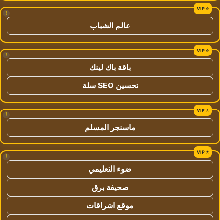
!
عالم الشباب
!
باقة باك لينك
تحسين SEO سلة
!
ماسنجر المسلم
!
ضوء التعليمي
صحيفة برق
موقع اشراقات