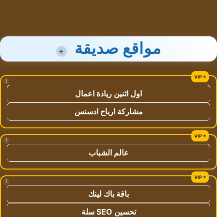
مواقع صديقة
+
!
اول اثنين ريادة اعمال
مشاركة ارباح ادسنس
!
عالم الشباب
!
باقة باك لينك
تحسين SEO سلة