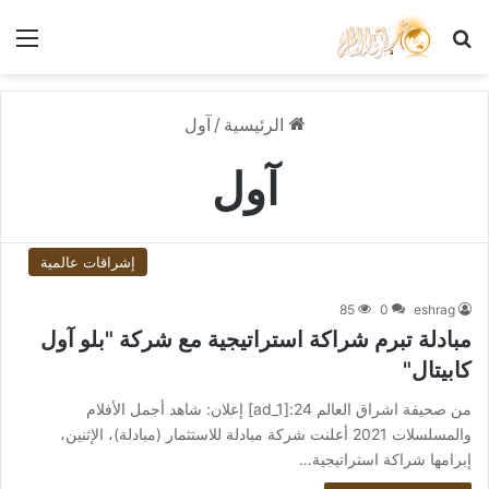
بحث عن
الق
الرئيسية
/
آول
آول
إشراقات عالمية
85
0
eshrag
مبادلة تبرم شراكة استراتيجية مع شركة "بلو آول
كابيتال"
من صحيفة اشراق العالم 24:[ad_1] إعلان: شاهد أجمل الأفلام
والمسلسلات 2021 أعلنت شركة مبادلة للاستثمار (مبادلة)، الإثنين،
إبرامها شراكة استراتيجية…