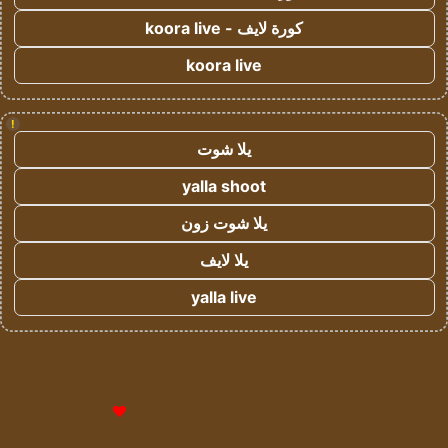
كورة لايف - koora live
koora live
!
يلا شوت
yalla shoot
يلا شوت زون
يلا لايف
yalla live
© حقوق النشر 2026، جميع الحقوق محفوظة لمؤسسة اشراق لتقنية
المعلومات- سجل تجاري رقم 1009094205 |
للإعلانات