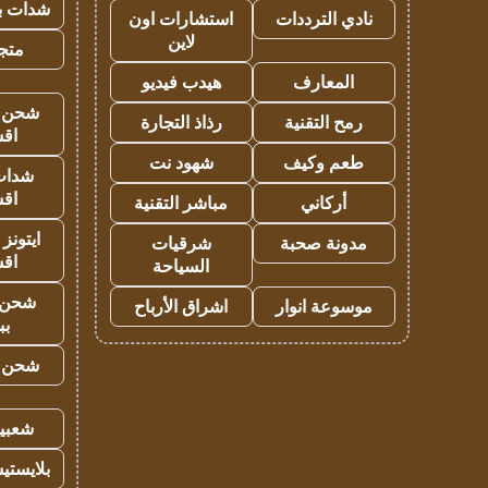
شدات بب
نادي الترددات
استشارات اون
لاين
متجر 
المعارف
هيدب فيديو
شحن يل
رمح التقنية
رذاذ التجارة
اق
طعم وكيف
شهود نت
شدات
اق
أركاني
مباشر التقنية
ايتونز
مدونة صحبة
شرقيات
اق
السياحة
شحن 
موسوعة انوار
اشراق الأرباح
بب
شحن يل
شعبية
بلايستي