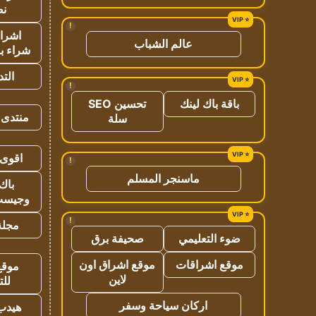
نص
!
اشراق
عالم الشباب
شراء با
الت
!
باقة باك لينك
تحسين SEO
منتدى 
سلة
اقوى 
!
ماسنجر المسلم
باك 
وجيست
!
مجلة 
ضوء التعليمي
صحيفة برق
موقع اشراقات
موقع اشراق اون
موقع
لاين
للت
اركان سياحة وسفر
هيدب