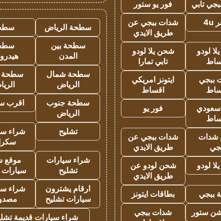
جي تابي
فور يو ستور
4u
شدات ببجي عن
سطحة الرياض
سطح
طريق الايدي
سطحة بين
سطح
ا لودو
شحن يلا لودو
المدن
هيدرو
ساط
تابي تمارا
سطحة شمال
سطحة 
 ببجي
ايتونز امريكي
الرياض
الري
ساط
اقساط
سطحة جنوب
اقرب س
 سعودي
فور يو
الرياض
ساط
تشليح
شراء سي
شدات
شدات ببجي عن
سكرا
جي
طريق الايدي
شراء سيارات
موقع ش
ا لودو
شحن لودو عن
تشليح
سيارات 
طريق الايدي
ارقام يشترون
شراء سي
 ببجي
بطاقات ايتونز
سيارات تشليح
مصدو
شن ستور
شدات ببجي
شراء سيارات قديمة تشلي