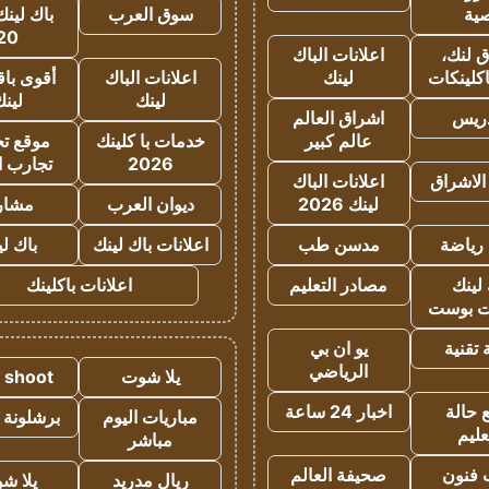
ية
سوق العرب
باك لينك
20
 لنك،
اعلانات الباك
كلينكات
لينك
اعلانات الباك
أقوى باق
لينك
لين
دريس
اشراق العالم
عالم كبير
خدمات با كلينك
موقع تجا
2026
تجارب ا
الاشراق
اعلانات الباك
لينك 2026
ديوان العرب
مشار
رياضة
مدسن طب
اعلانات باك لينك
باك ل
لينك
مصادر التعليم
اعلانات باكلينك
 بوست
تقنية
يو ان بي
الرياضي
يلا شوت
a shoot
 حالة
اخبار 24 ساعة
مباريات اليوم
برشلونة 
عليم
مباشر
 فنون
صحيفة العالم
ريال مدريد
يلا ش