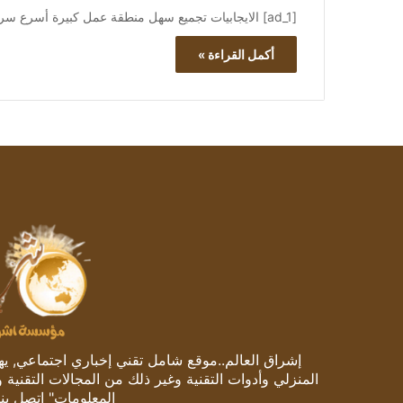
[ad_1] الايجابيات تجميع سهل منطقة عمل كبيرة أسرع سرعات نقش في الصناعة (900 مم/ثانية) التركيز التلقائي…
أكمل القراءة »
إشراق العالم..موقع شامل تقني إخباري اجتماعي, يهتم
المنزلي وأدوات التقنية وغير ذلك من المجالات التقنية 
المعلومات" اتصل بنا