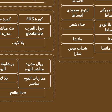
اقساط
 امريكي
ايتونز سعودي
ساط
اقساط
كورة 365
كورة س
ا لودو
حناء شعر
جول العرب
بث مباشر
ساط
goalarab
مدريد ا
نا
ماتشا
يلا لايف
ماتشا
شدات ببجي
تمارا
ريال مدريد
برشلونة 
مباشر اليوم
اليو
مباريات اليوم
يلا لا
مباشر
yalla live