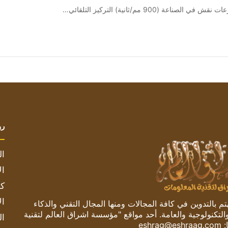
رو
ال
ال
كم
ال
 بالتدوين في كافة المجالات ومنها المجال التقني والذكاء
والتكنولوجية والعامة. أحد مواقع "مؤسسة اشراق العالم لتقنية
ال
:
eshrag@eshraag.com