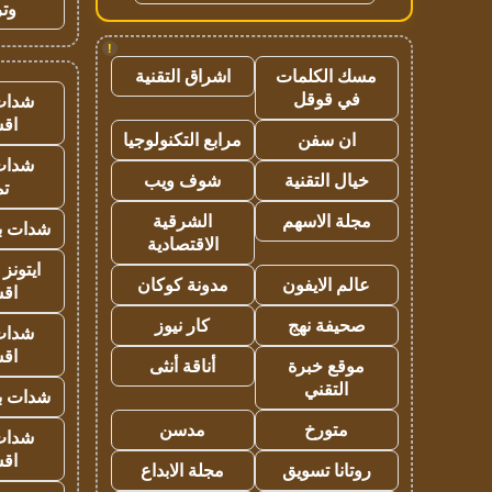
وتر
!
مسك الكلمات
اشراق التقنية
في قوقل
شدات
اق
ان سفن
مرابع التكنولوجيا
شدات
خيال التقنية
شوف ويب
تم
مجلة الاسهم
الشرقية
شدات بب
الاقتصادية
ايتونز
عالم الايفون
مدونة كوكان
اق
صحيفة نهج
كار نيوز
شدات
اق
موقع خبرة
أناقة أنثى
التقني
شدات بب
متورخ
مدسن
شدات
اق
روتانا تسويق
مجلة الابداع