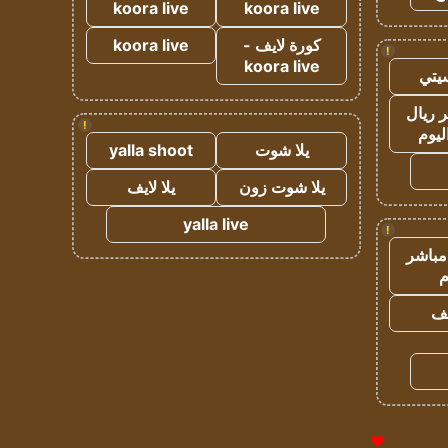
koora live
koora live
كورة لايف -
koora live
!
koora live
يتي
 ريال
!
ليوم
يلا شوت
yalla shoot
يلا شوت زون
يلا لايف
yalla live
!
مباشر
م
يف
للإعلانات