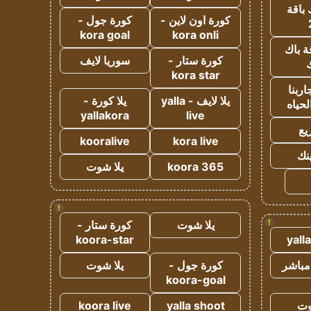
 باقة
كورة اون لاين -
كورة جول -
kora goal
kora onli
ة باك
كورة ستار -
سوريا لايف
ك
kora star
ربنا
يلا لايف - yalla
يلا كورة -
لحياه
yallakora
live
يع
kooralive
kora live
ينك
koora 365
يلا شوت
!
!
يلا شوت
كورة ستار -
koora-star
yall
مباشر
كورة جول -
يلا شوت
koora-goal
وت
yalla shoot
koora live