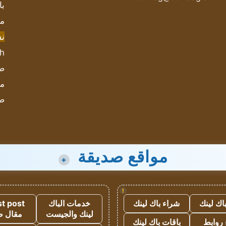
با
مش
ن
sh
صحيف
مؤ
ص
مواقع صديقة
+
!
اك لينك
شراء باك لينك
خدمات الباك
t post
لينك والجيست
مقال 
روابط
باقات باك لينك