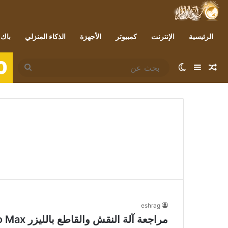
الرئيسية
الإنترنت
كمبيوتر
الأجهزة
الذكاء المنزلي
باك 
0
مقال عشوائي
إضافة عمود جانبي
الوضع المظلم
بحث
عن
eshrag
مراجعة آلة النقش والقاطع بالليزر iKier K1 Pro Max