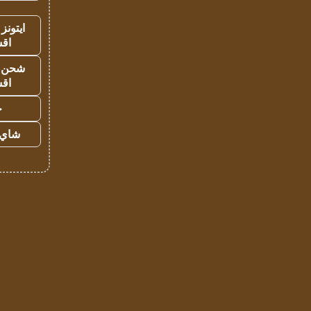
ايتونز
اق
شحن يل
اق
ح
شاي 
© حقوق النشر 2026، جميع الحقوق محفوظة لمؤسسة اشراق لتقنية المعلومات- سجل تجاري رقم 1009094205 |