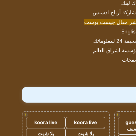
ك لينك
اركة أرباح ادسنس
شر مقال جيست بوست
Engli
ة 24 لمعلوماتك
سسة اشراق العالم
فحات
!
!
koora live
koora live
gues
ضيف
يلا شوت
يلا شوت