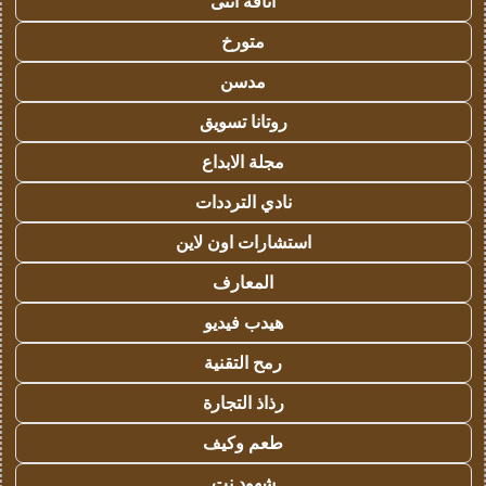
أناقة أنثى
متورخ
مدسن
روتانا تسويق
مجلة الابداع
نادي الترددات
استشارات اون لاين
المعارف
هيدب فيديو
رمح التقنية
رذاذ التجارة
طعم وكيف
شهود نت