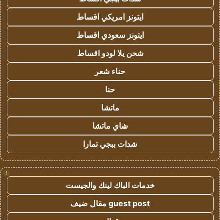
ايتونز امريكي اقساط
ايتونز سعودي اقساط
شحن يلا لودو اقساط
حناء شعر
حنا
ماتشا
شاي ماتشا
شدات ببجي تمارا
!
خدمات الباك لينك والجيست
guest post مقال ضيف