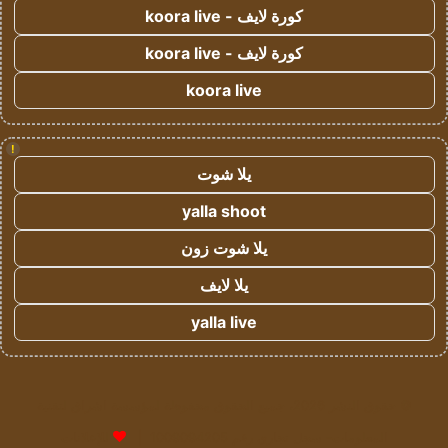
كورة لايف - koora live
كورة لايف - koora live
koora live
!
يلا شوت
yalla shoot
يلا شوت زون
يلا لايف
yalla live
© حقوق النشر 2026، جميع الحقوق محفوظة لمؤسسة اشراق لتقنية
المعلومات- سجل تجاري رقم 1009094205 |
للإعلانات