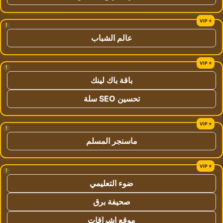
!
عالم الشباب
!
باقة باك لينك
تحسين SEO سلة
!
ماسنجر المسلم
!
ضوء التعليمي
صحيفة برق
موقع اشراقات