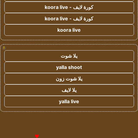
كورة لايف - koora live
كورة لايف - koora live
koora live
!
يلا شوت
yalla shoot
يلا شوت زون
يلا لايف
yalla live
© حقوق النشر 2026، جميع الحقوق محفوظة لمؤسسة اشراق لتقنية
المعلومات- سجل تجاري رقم 1009094205 |
للإعلانات