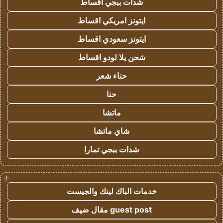
شدات ببجي اقساط
ايتونز امريكي اقساط
ايتونز سعودي اقساط
شحن يلا لودو اقساط
حناء شعر
حنا
ماتشا
شاي ماتشا
شدات ببجي تمارا
!
خدمات الباك لينك والجيست
guest post مقال ضيف