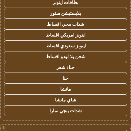
بطاقات ايتونز
بلايستيشن ستور
شدات ببجي اقساط
ايتونز امريكي اقساط
ايتونز سعودي اقساط
شحن يلا لودو اقساط
حناء شعر
حنا
ماتشا
شاي ماتشا
شدات ببجي تمارا
!