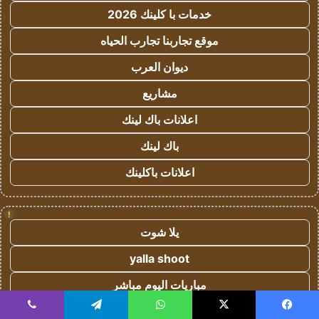
خدمات با كلينك 2026
موقع تجاربنا تجارب الحياه
ديوان العرب
مشاريع
اعلانات باك لينك
باك لينك
اعلانات باكلينك
!
يلا شوت
yalla shoot
مباريات اليوم مباشر
برشلونة مباشر
يسبوك
‫X
واتساب
تيلقرام
ڤايبر