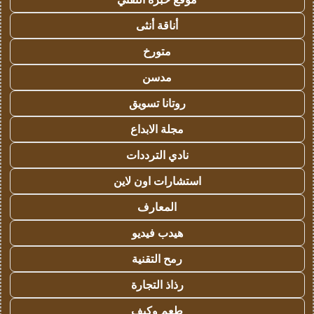
أناقة أنثى
متورخ
مدسن
روتانا تسويق
مجلة الابداع
نادي الترددات
استشارات اون لاين
المعارف
هيدب فيديو
رمح التقنية
رذاذ التجارة
طعم وكيف