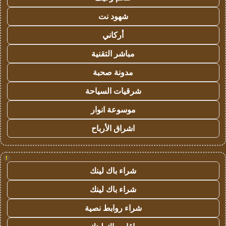
شهود نت
أركاني
مباشر التقنية
مدونة صحبة
شرقيات السياحة
موسوعة انوار
اشراق الأرباح
!
شراء باك لينك
شراء باك لينك
شراء روابط نصية