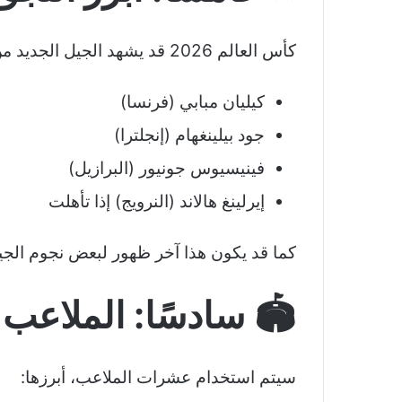
كأس العالم 2026 قد يشهد الجيل الجديد من النجوم مثل:
كيليان مبابي (فرنسا)
جود بيلينغهام (إنجلترا)
فينيسيوس جونيور (البرازيل)
إيرلينغ هالاند (النرويج) إذا تأهلت
كما قد يكون هذا آخر ظهور لبعض نجوم الجي
🏟️ سادسًا: الملاعب
سيتم استخدام عشرات الملاعب، أبرزها: