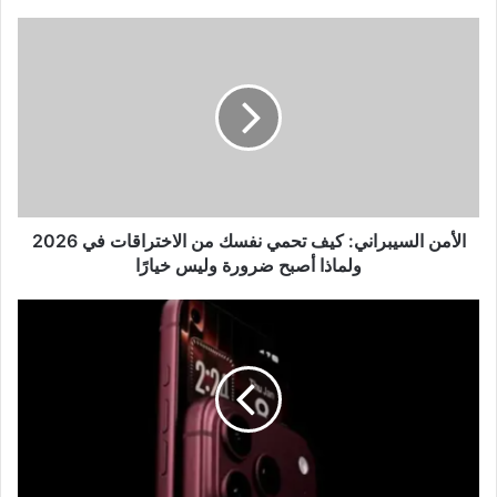
الأمن
السيبراني:
كيف
تحمي
نفسك
من
الاختراقات
في
2026
ولماذا
الأمن السيبراني: كيف تحمي نفسك من الاختراقات في 2026
أصبح
ولماذا أصبح ضرورة وليس خيارًا
ضرورة
وليس
iPhone
خيارًا
18
—
الجيل
القادم
من
آبل
بين
الذكاء