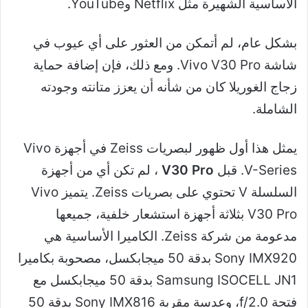
الأساسية الشهيرة مثل Netflix وYouTube.
بشكل عام، لم أتمكن من العثور على أي عيوب في
شاشة Vivo V30 Pro. ومع ذلك، فإن إضافة حماية
زجاج الغوريلا كان من شأنه أن يعزز متانته وجودته
الشاملة.
يمثل هذا أول ظهور لبصريات Zeiss في أجهزة Vivo
V-Series. قبل
V30 Pro
، لم تكن أي من أجهزة
السلسلة V تحتوي على بصريات Zeiss. يتميز Vivo
V30 Pro بثلاثة أجهزة استشعار خلفية، جميعها
مدعومة من شركة Zeiss. الكاميرا الأساسية هي
Sony IMX920 بدقة 50 ميجابكسل، مصحوبة بكاميرا
Samsung ISOCELL JN1 بدقة 50 ميجابكسل مع
فتحة f/2.0، وعدسة مقربة Sony IMX816 بدقة 50