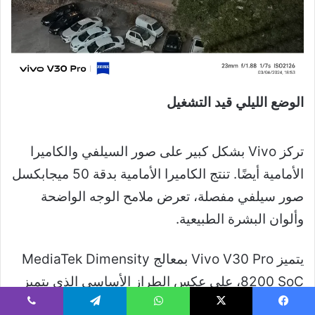
الوضع الليلي قيد التشغيل
تركز Vivo بشكل كبير على صور السيلفي والكاميرا
الأمامية أيضًا. تنتج الكاميرا الأمامية بدقة 50 ميجابكسل
صور سيلفي مفصلة، ​​تعرض ملامح الوجه الواضحة
وألوان البشرة الطبيعية.
يتميز Vivo V30 Pro بمعالج MediaTek Dimensity
8200 SoC، على عكس الطراز الأساسي الذي يتميز
بمجموعة شرائح Snapdragon. يضمن هذا المزيج
يسبوك
‫X
واتساب
تيلقرام
ڤايبر