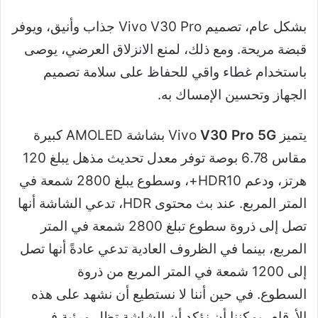
بشكل عام، تصميم Vivo V30 Pro جذاب وأنيق، ويوفر
قبضة مريحة. ومع ذلك، لمنع الانزلاق العرضي، يوصى
باستخدام غطاء واقي للحفاظ على سلامة تصميم
الجهاز وتحسين الإمساك به.
يتميز Vivo
V30 Pro 5G
بشاشة AMOLED كبيرة
مقاس 6.78 بوصة توفر معدل تحديث مذهل يبلغ 120
هرتز، ودعم HDR10+، وسطوع يبلغ 2800 شمعة في
المتر المربع. عند بث محتوى HDR، تدعي الشاشة أنها
تصل إلى ذروة سطوع تبلغ 2800 شمعة في المتر
المربع، بينما في الظروف العادية تدعي عادةً أنها تصل
إلى 1200 شمعة في المتر المربع من ذروة
السطوع. في حين أننا لا نستطيع أن نشهد على هذه
الأرقام، يمكننا أن نؤكد أن الشاشة تظل مرئية في