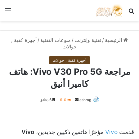
بحث عن
الق
الرئيسية
/
تقنية وإنترنت
/
منوعات التقنية
/
أجهزة كفية ,
جوالات
أجهزة كفية , جوالات
مراجعة Vivo V30 Pro 5G: هاتف
كاميرا أنيق
أرسل
eshrag
610
6 دقائق
بريدا
إلكترونيا
قدمت
Vivo
مؤخرًا هاتفين ذكيين جديدين،
Vivo