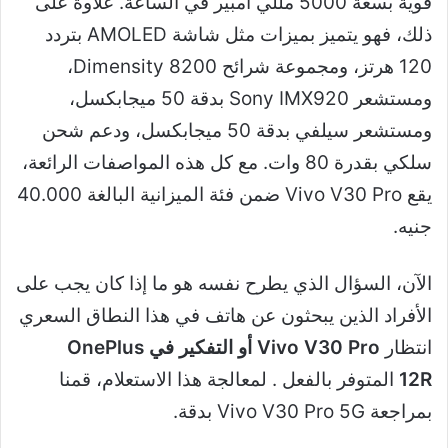
قوية بسعة 5000 مللي أمبير في الساعة. علاوة على
ذلك، فهو يتميز بميزات مثل شاشة AMOLED بتردد
120 هرتز، ومجموعة شرائح Dimensity 8200،
ومستشعر Sony IMX920 بدقة 50 ميجابكسل،
ومستشعر سيلفي بدقة 50 ميجابكسل، ودعم شحن
سلكي بقدرة 80 وات. مع كل هذه المواصفات الرائعة،
يقع Vivo V30 Pro ضمن فئة الميزانية البالغة 40.000
جنيه.
الآن، السؤال الذي يطرح نفسه هو ما إذا كان يجب على
الأفراد الذين يبحثون عن هاتف في هذا النطاق السعري
انتظار
Vivo V30 Pro أو التفكير في
OnePlus
12R
المتوفر بالفعل . لمعالجة هذا الاستعلام، قمنا
بمراجعة Vivo V30 Pro 5G بدقة.