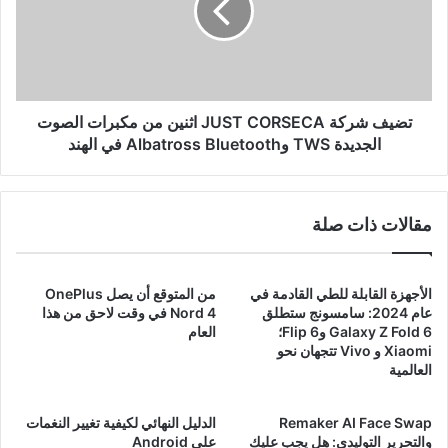
السعر
اثنين
والميزات
من
هنا
مكبرات
الصوت
الجديدة
TWS
تضيف شركة JUST CORSECA اثنين من مكبرات الصوت
وAlbatross
الجديدة TWS وAlbatross Bluetooth في الهند
Bluetooth
في
الهند
مقالات ذات صلة
الأجهزة القابلة للطي القادمة في
من المتوقع أن يصل OnePlus
عام 2024: سامسونج ستطلق
Nord 4 في وقت لاحق من هذا
Galaxy Z Fold 6 وFlip 6؛
العام
Xiaomi و Vivo تتجهان نحو
العالمية
Remaker AI Face Swap
الدليل النهائي لكيفية تغيير النغمات
والتحرير التوليدي: هل يجب عليك
على Android