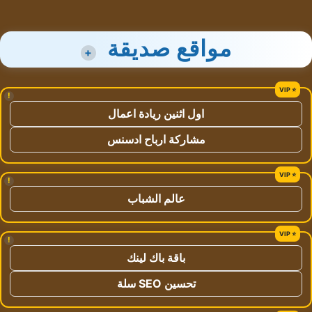
مواقع صديقة
+
!
اول اثنين ريادة اعمال
مشاركة ارباح ادسنس
!
عالم الشباب
!
باقة باك لينك
تحسين SEO سلة