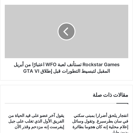
السخيفة
التي
Rockstar
لا
Games
تنشر
تستأنف
إلا
لعبة
في
WFO
29
اعتبارًا
فبراير
من
أبريل
المقبل
لتبسيط
Rockstar Games تستأنف لعبة WFO اعتبارًا من أبريل
التطورات
المقبل لتبسيط التطورات قبل إطلاق GTA VI
قبل
إطلاق
GTA
VI
مقالات ذات صلة
انفجار يلحق أضرارا بمبنى سكني
يقول آخر عضو على قيد الحياة من
في سان بطرسبرغ. وتقول وسائل
الفريق الأول الذي تغلب على جبل
إعلام محلية إنه كان هجوما بطائرة
إيفرست إنه مزدحم وقذر الآن
بدون طيار