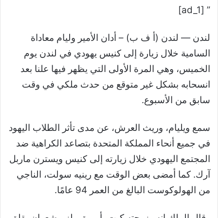
” [ad_1]
لندن —
لندن (أ ف ب) – أدان الأمير وليام معاداة
السامية خلال زيارة إلى كنيس يهودي في لندن يوم
الخميس، وهي المرة الأولى التي يظهر فيها علنا ​​بعد
انسحابه بشكل غير متوقع من حدث ملكي في وقت
سابق من الأسبوع.
سمع ويليام، وريث العرش، عن مدى تأثر الطلاب اليهود
في جميع أنحاء المملكة المتحدة بتصاعد الكراهية ضد
المجتمع اليهودي خلال زيارته إلى كنيس ويسترن ماربل
آرك. كما أمضى بعض الوقت مع رينيه سولت، الناجي
من الهولوكوست البالغ من العمر 94 عامًا.
وقال الملك إنه وزوجته كيت، أميرة ويلز، يشعران بقلق