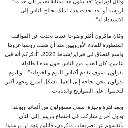
وقال أوبراين: “قد يكون هذا بمثابة تحذير إلى حد ما”
لروسيا أو “قد يحدث هذا، لذلك يحتاج الناس إلى
الاستعداد له”.
وكان ماكرون أكثر وضوحا عندما تحدث عن المواقف
المتطورة للقادة الأوروبيين منذ أن شنت روسيا غزوها
واسع النطاق في فبراير/شباط 2022. “أذكركم أنه قبل
عامين، كان العديد من الناس حول هذه الطاولة
يقولون: سوف نقدم أكياس النوم والخوذات”. . واليوم
يقولون: نحن بحاجة إلى العمل بشكل أسرع وبجهد أكبر
للحصول على الصواريخ والدبابات”.
وبعد فترة وجيزة، سعى مسؤولون من ألمانيا وبولندا
ودول أخرى شاركت في اجتماع باريس إلى النأي
بأنفسهم عن تصريحات ماكرون، قائلين إنهم لن يرسلوا