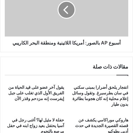
أمريكا
اللاتينية
ومنطقة
البحر
الكاريبي
أسبوع AP بالصور: أمريكا اللاتينية ومنطقة البحر الكاريبي
مقالات ذات صلة
انفجار يلحق أضرارا بمبنى سكني
يقول آخر عضو على قيد الحياة من
في سان بطرسبرغ. وتقول وسائل
الفريق الأول الذي تغلب على جبل
إعلام محلية إنه كان هجوما بطائرة
إيفرست إنه مزدحم وقذر الآن
بدون طيار
هاروكي موراكامي يكشف عن
حفلة لا مثيل لها؟ أغنى رجل في
قصته القصيرة الجديدة في حدث
آسيا يحتفل بعيد زواج ابنه في حفل
أدبي بطوكيو
مرصع بالنجوم