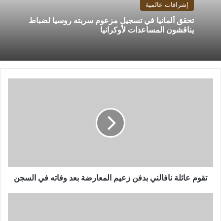
إشراقات عالمية
تحقق ألمانيا في تسجيل مزعوم سربته روسيا لضباط
يناقشون المساعدات لأوكرانيا
تقوم
عائلة
نافالني
بدفن
زعيم
المعارضة
بعد
وفاته
في
السجن
تقوم عائلة نافالني بدفن زعيم المعارضة بعد وفاته في السجن
أسبوع
AP
بالصور: