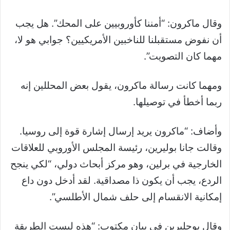
وقال ماكرون: “أمننا كأوروبيين على المحك”. هل يجب
أن نفوض مستقبلنا للناخبين الأمريكيين؟ جوابي هو لا،
مهما كان التصويت”.
ومهما كانت رسالة ماكرون، يقول بعض المحللين إنه
ربما أخطأ في توصيلها.
وأضاف: “ماكرون يريد إرسال إشارة قوة إلى روسيا.
وقالت جانا بوليرين، رئيسة المجلس الأوروبي للعلاقات
الخارجية في برلين، وهو مركز أبحاث دولي، “لكي ينجح
الردع، يجب أن يكون ذا مصداقية. لقد أدخل دون داع
إمكانية الانقسام إلى حلف شمال الأطلسي”.
وقال بوجليرين في بيان مكتوب: “هذه ليست الطريقة