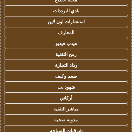
نادي الترددات
استشارات اون لاين
المعارف
هيدب فيديو
رمح التقنية
رذاذ التجارة
طعم وكيف
شهود نت
أركاني
مباشر التقنية
مدونة صحبة
شرقيات السياحة