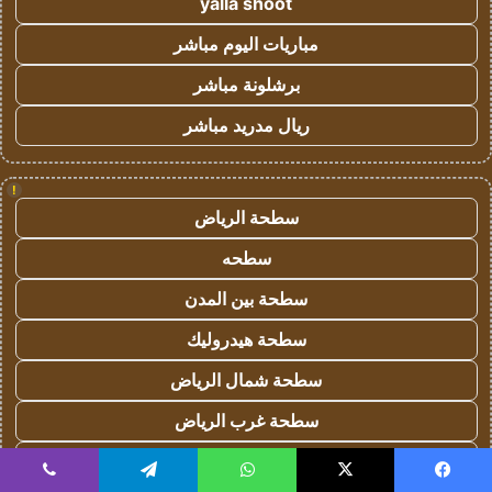
yalla shoot
مباريات اليوم مباشر
برشلونة مباشر
ريال مدريد مباشر
!
سطحة الرياض
سطحه
سطحة بين المدن
سطحة هيدروليك
سطحة شمال الرياض
سطحة غرب الرياض
سطحة جنوب الرياض
يسبوك
‫X
واتساب
تيلقرام
ڤايبر